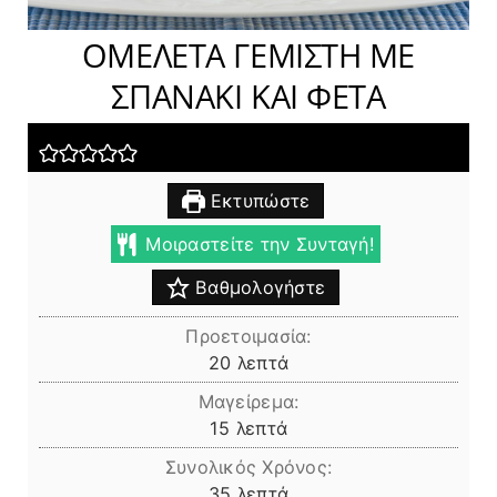
ΟΜΕΛΕΤΑ ΓΕΜΙΣΤΗ ΜΕ
ΣΠΑΝΑΚΙ ΚΑΙ ΦΕΤΑ
Εκτυπώστε
Μοιραστείτε την Συνταγή!
Βαθμολογήστε
Προετοιμασία:
λεπτά
20
λεπτά
Μαγείρεμα:
λεπτά
15
λεπτά
Συνολικός Χρόνος:
λεπτά
35
λεπτά