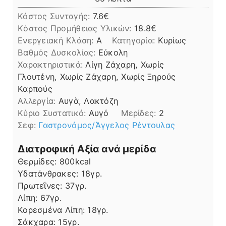
Κόστος Συνταγής:
7.6€
Kόστος Προμήθειας Υλικών:
18.8
Ενεργειακή Κλάση:
A
Κατηγορία:
Κυρίως
Βαθμός Δυσκολίας:
Εύκολη
Χαρακτηριστικά:
Λίγη Ζάχαρη, Χωρίς
Γλουτένη, Χωρίς Ζάχαρη, Χωρίς Ξηρούς
Καρπούς
Αλλεργία:
Αυγὰ, Λακτόζη
Kύριο Συστατικό:
Αυγό
Μερίδες:
2
Σεφ:
Γαστρονόμος/Άγγελος Ρέντουλας
Διατροφική Αξία ανά μερίδα
Θερμίδες:
800
kcal
Υδατάνθρακες:
18
γρ.
Πρωτεΐνες:
37
γρ.
Λίπη
Λίπη:
67
γρ.
Κορεσμένα Λίπη:
18
γρ.
Σάκχαρα:
15
γρ.