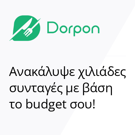
Ανακάλυψε χιλιάδες
συνταγές με βάση
Clear
το budget σου!
Γεια σου! 👋
Είμαι ο βοηθός του Dorpon. Πώς
μπορώ να σε βοηθήσω σήμερα;