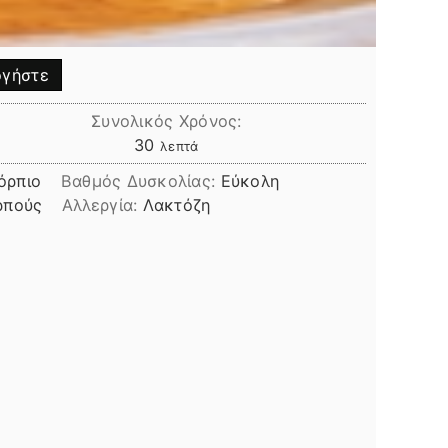
γήστε
Συνολικός Χρόνος:
λεπτά
30
λεπτά
όρπιο
Βαθμός Δυσκολίας:
Εύκολη
ρπούς
Αλλεργία:
Λακτόζη