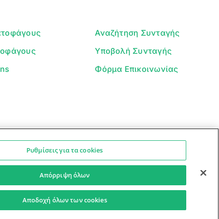
ατοφάγους
Αναζήτηση Συνταγής
τοφάγους
Υποβολή Συνταγής
ans
Φόρμα Επικοινωνίας
Ρυθμίσεις για τα cookies
Ο βοηθός μπορεί να κάνει λάθη — ελέγξτε τις συνταγές.
Προστασία Προσωπικών Δεδομένων
Όροι Xρήσης
Απόρριψη όλων
Αποδοχή όλων των cookies