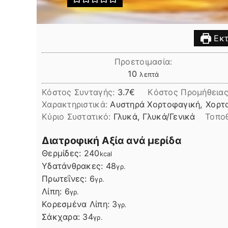
Εκτ
Προετοιμασία:
λεπτά
10
λεπτά
Κόστος Συνταγής:
3.7€
Kόστος Προμήθειας
Χαρακτηριστικά:
Αυστηρά Χορτοφαγική, Χορτο
Kύριο Συστατικό:
Γλυκά, Γλυκά/Γενικά
Τοπο
Διατροφική Αξία ανά μερίδα
Θερμίδες:
240
kcal
Υδατάνθρακες:
48
γρ.
Πρωτεΐνες:
6
γρ.
Λίπη
Λίπη:
6
γρ.
Κορεσμένα Λίπη:
3
γρ.
Σάκχαρα:
34
γρ.