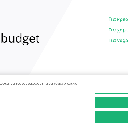
Για κρε
Για χορ
 budget
Για veg
ωστά, να εξατομικεύουμε περιεχόμενο και να