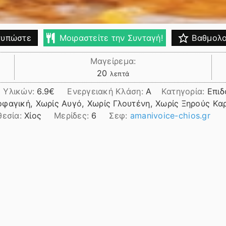
υπώστε
Μοιραστείτε την Συνταγή!
Βαθμολο
Μαγείρεμα:
λεπτά
20
λεπτά
 Υλικών:
6.9
Ενεργειακή Κλάση:
A
Κατηγορία:
Επιδ
φαγική, Χωρίς Αυγό, Χωρίς Γλουτένη, Χωρίς Ξηρούς Κα
θεσία:
Χίος
Μερίδες:
6
Σεφ:
amanivoice-chios.gr