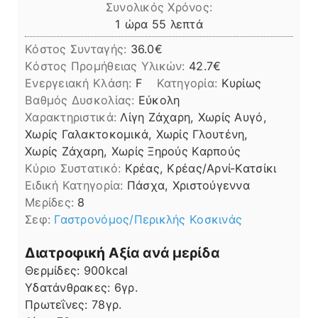
Συνολικός Χρόνος:
ώρα
λεπτά
1
ώρα
55
λεπτά
Κόστος Συνταγής:
36.0€
Kόστος Προμήθειας Υλικών:
42.7
Ενεργειακή Κλάση:
F
Κατηγορία:
Κυρίως
Βαθμός Δυσκολίας:
Εύκολη
Χαρακτηριστικά:
Λίγη Ζάχαρη, Χωρίς Αυγό,
Χωρίς Γαλακτοκομικά, Χωρίς Γλουτένη,
Χωρίς Ζάχαρη, Χωρίς Ξηρούς Καρπούς
Kύριο Συστατικό:
Κρέας, Κρέας/Αρνί-Κατσίκι
Ειδική Κατηγορία:
Πάσχα, Χριστούγεννα
Μερίδες:
8
Σεφ:
Γαστρονόμος/Περικλής Κοσκινάς
Διατροφική Αξία ανά μερίδα
Θερμίδες:
900
kcal
Υδατάνθρακες:
6
γρ.
Πρωτεΐνες:
78
γρ.