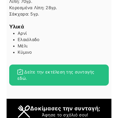
Λίπη
Λίπη:
70
γρ.
Κορεσμένα Λίπη:
28
γρ.
Σάκχαρα:
5
γρ.
Υλικά
Αρνί
Ελαιόλαδο
Μέλι
Κύμινο
Δείτε την εκτέλεση της συνταγής
εδώ.
Δοκίμασες την συνταγή;
Άφησε το σχόλιό σου!