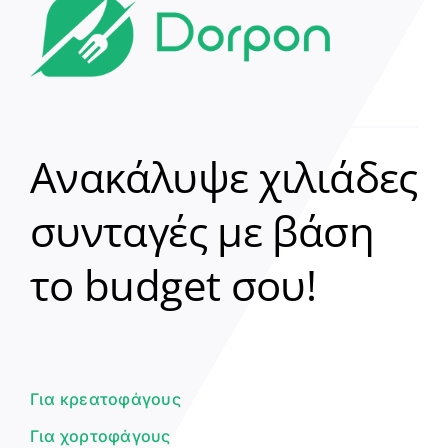
Ανακάλυψε χιλιάδες
συνταγές με βάση
Clear
το budget σου!
Γεια σου! 👋
Είμαι ο βοηθός του Dorpon. Πώς
μπορώ να σε βοηθήσω σήμερα;
Για κρεατοφάγους
Για χορτοφάγους