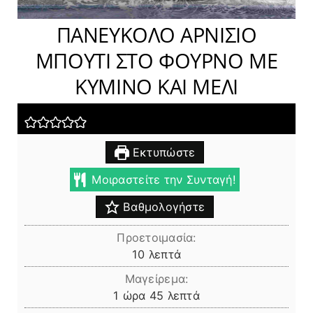
ΠΑΝΕΎΚΟΛΟ ΑΡΝΊΣΙ
Ο ΜΠΟΎΤΙ ΣΤΟ ΦΟΎΡΝΟ
ΜΕ ΚΎΜΙΝΟ ΚΑΙ ΜΈΛΙ
Εκτυπώστε
Μοιραστείτε την Συνταγή!
Βαθμολογήστε
Προετοιμασία:
λεπτά
10
λεπτά
Μαγείρεμα:
ώρα
λεπτά
1
ώρα
45
λεπτά