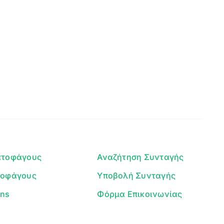
Clear
Γεια σου! 👋
Είμαι ο βοηθός του Dorpon. Πώς
μπορώ να σε βοηθήσω σήμερα;
ατοφάγους
Αναζήτηση Συνταγής
τοφάγους
Υποβολή Συνταγής
ans
Φόρμα Επικοινωνίας