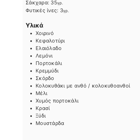
Σάκχαρα:
35
γρ.
Φυτικές ίνες:
3
γρ.
Υλικά
Χοιρινό
Κεφαλοτύρι
Ελαιόλαδο
Λεμόνι
Πορτοκάλι
Κρεμμύδι
Σκόρδο
Κολοκυθάκι με ανθό / κολοκυθοανθοί
Μέλι
Χυμός πορτοκάλι
Κρασί
Ξύδι
Μουστάρδα