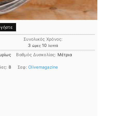
γήστε
Συνολικός Χρόνος:
ώρες
λεπτά
3
10
ώρες
λεπτά
υρίως
Βαθμός Δυσκολίας:
Μέτρια
δες:
8
Σεφ:
Olivemagazine