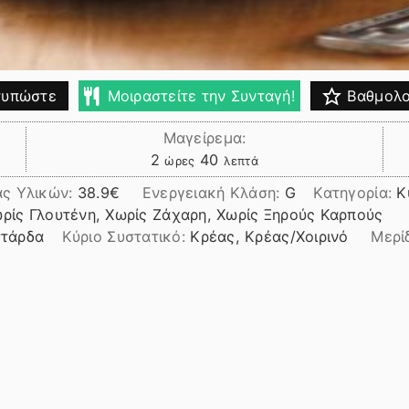
υπώστε
Μοιραστείτε την Συνταγή!
Βαθμολο
Μαγείρεμα:
ώρες
λεπτά
2
40
ώρες
λεπτά
ας Υλικών:
38.9
Ενεργειακή Κλάση:
G
Κατηγορία:
Κ
ωρίς Γλουτένη, Χωρίς Ζάχαρη, Χωρίς Ξηρούς Καρπούς
στάρδα
Kύριο Συστατικό:
Κρέας, Κρέας/Χοιρινό
Μερί