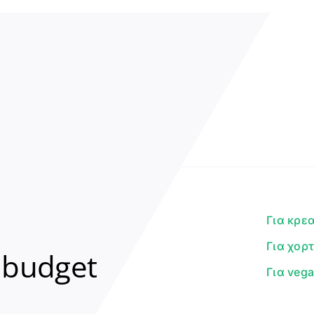
Για κρε
Για χορ
 budget
Για veg