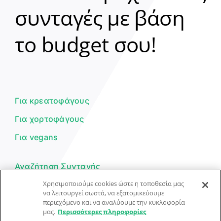
συνταγές με βάση
Clear
το budget σου!
Γεια σου! 👋
Είμαι ο βοηθός του Dorpon. Πώς
μπορώ να σε βοηθήσω σήμερα;
Για κρεατοφάγους
Για χορτοφάγους
Για vegans
Αναζήτηση Συνταγής
Χρησιμοποιούμε cookies ώστε η τοποθεσία μας
Υποβολή Συνταγής
να λειτουργεί σωστά, να εξατομικεύουμε
περιεχόμενο και να αναλύουμε την κυκλοφορία
Φόρμα Επικοινωνίας
μας.
Περισσότερες πληροφορίες