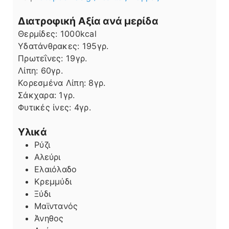
Διατροφική Αξία ανά μερίδα
Θερμίδες:
1000
kcal
Υδατάνθρακες:
195
γρ.
Πρωτεΐνες:
19
γρ.
Λίπη
Λίπη:
60
γρ.
Κορεσμένα Λίπη:
8
γρ.
Σάκχαρα:
1
γρ.
Φυτικές ίνες:
4
γρ.
Υλικά
Ρύζι
Αλεύρι
Ελαιόλαδο
Κρεμμύδι
Ξύδι
Μαϊντανός
Άνηθος