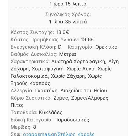
ώρα
λεπτά
1
ώρα
15
λεπτά
Συνολικός Χρόνος:
ώρα
λεπτά
1
ώρα
35
λεπτά
Κόστος Συνταγής:
13.0€
Kόστος Προμήθειας Υλικών:
19.6
Ενεργειακή Κλάση:
D
Κατηγορία:
Ορεκτικό
Βαθμός Δυσκολίας:
Μέτρια
Χαρακτηριστικά:
Αυστηρά Χορτοφαγική, Λίγη
Ζάχαρη, Χορτοφαγική, Χωρίς Αυγό, Χωρίς
Γαλακτοκομικά, Χωρίς Ζάχαρη, Χωρίς
Ξηρούς Καρπούς
Αλλεργία:
Γλουτένη, Διοξείδιο του θείου
Kύριο Συστατικό:
Ζύμες, Ζύμες/Αλμυρές
Πίτες
Τοποθεσία:
Κυκλάδες
Ειδική Κατηγορία:
Παραδοσιακές
Μερίδες:
8
Σεφ:
otoposmas.gr/Στέλιος Κορρές