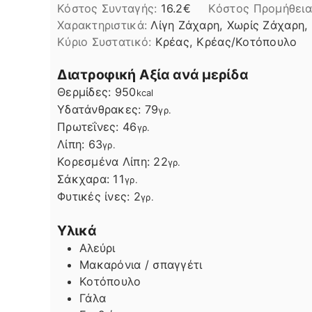
Κόστος Συνταγής:
16.2€
Kόστος Προμήθεια
Χαρακτηριστικά:
Λίγη Ζάχαρη, Χωρίς Ζάχαρη,
Kύριο Συστατικό:
Κρέας, Κρέας/Κοτόπουλο
Διατροφική Αξία ανά μερίδα
Θερμίδες:
950
kcal
Υδατάνθρακες:
79
γρ.
Πρωτεΐνες:
46
γρ.
Λίπη
Λίπη:
63
γρ.
Κορεσμένα Λίπη:
22
γρ.
Σάκχαρα:
11
γρ.
Φυτικές ίνες:
2
γρ.
Υλικά
Αλεύρι
Μακαρόνια / σπαγγέτι
Κοτόπουλο
Γάλα