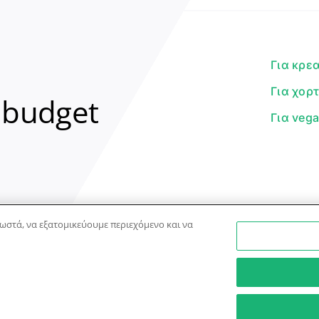
Για κρε
Για χορ
 budget
Για veg
ωστά, να εξατομικεύουμε περιεχόμενο και να