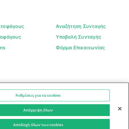
μπορώ να σε βοηθήσω σήμερα;
ατοφάγους
Αναζήτηση Συνταγής
τοφάγους
Υποβολή Συνταγής
ans
Φόρμα Επικοινωνίας
Ρυθμίσεις για τα cookies
Ο βοηθός μπορεί να κάνει λάθη — ελέγξτε τις συνταγές.
Προστασία Προσωπικών Δεδομένων
Όροι Xρήσης
Απόρριψη όλων
Αποδοχή όλων των cookies