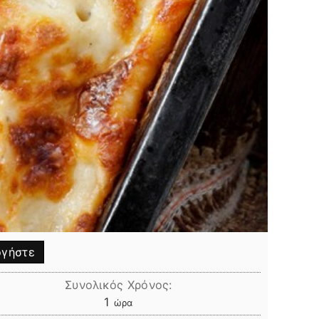
γήστε
Συνολικός Χρόνος:
ώρα
1
ώρα