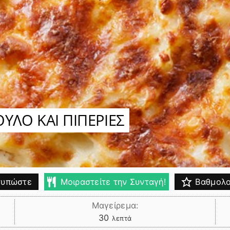
ΥΛΟ ΚΑΙ ΠΙΠΕΡΙΕΣ
υπώστε
Μοιραστείτε την Συνταγή!
Βαθμολο
Μαγείρεμα:
λεπτά
30
λεπτά