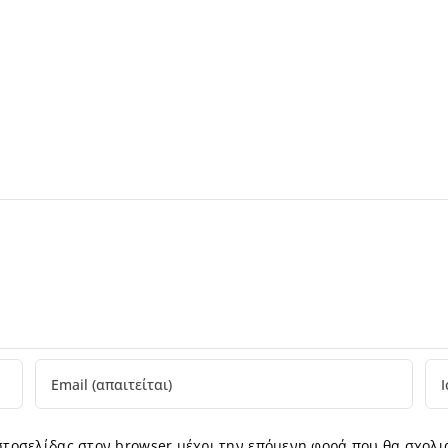
ιστοσελίδας στον browser μέχρι την επόμενη φορά που θα σχολι