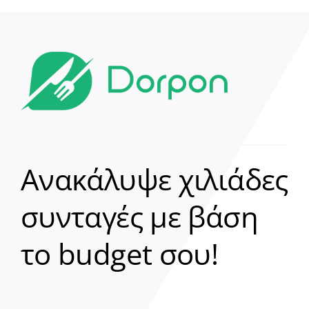
Ανακάλυψε χιλιάδες
συνταγές με βάση
Clear
το budget σου!
Γεια σου! 👋
Είμαι ο βοηθός του Dorpon. Πώς