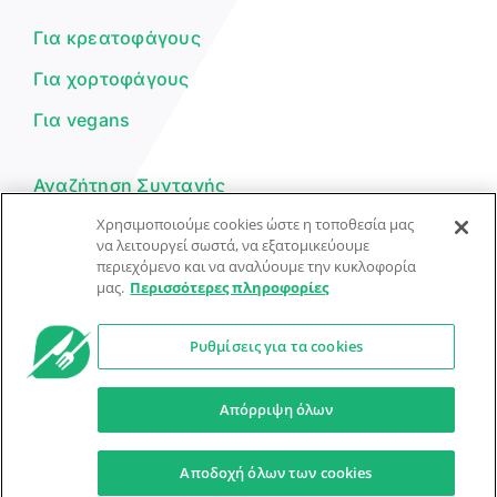
μπορώ να σε βοηθήσω σήμερα;
Για κρεατοφάγους
Για χορτοφάγους
Για vegans
Αναζήτηση Συνταγής
Χρησιμοποιούμε cookies ώστε η τοποθεσία μας
Υποβολή Συνταγής
να λειτουργεί σωστά, να εξατομικεύουμε
περιεχόμενο και να αναλύουμε την κυκλοφορία
Φόρμα Επικοινωνίας
μας.
Περισσότερες πληροφορίες
Ρυθμίσεις για τα cookies
© Dorpon • Μηχανή αναζήτησης για …καλοφαγάδες!
Ο βοηθός μπορεί να κάνει λάθη — ελέγξτε τις συνταγές.
Απόρριψη όλων
Προστασία Προσωπικών Δεδομένων
Όροι Xρήσης
Αποδοχή όλων των cookies