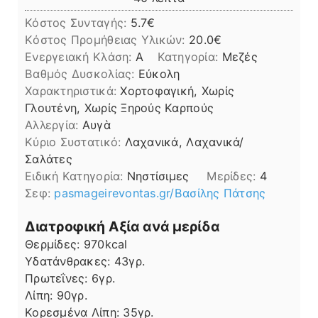
Κόστος Συνταγής:
5.7€
Kόστος Προμήθειας Υλικών:
20.0
Ενεργειακή Κλάση:
A
Κατηγορία:
Μεζές
Βαθμός Δυσκολίας:
Εύκολη
Χαρακτηριστικά:
Χορτοφαγική, Χωρίς
Γλουτένη, Χωρίς Ξηρούς Καρπούς
Αλλεργία:
Αυγὰ
Kύριο Συστατικό:
Λαχανικά, Λαχανικά/
Σαλάτες
Ειδική Κατηγορία:
Νηστίσιμες
Μερίδες:
4
Σεφ:
pasmageirevontas.gr/Βασίλης Πάτσης
Διατροφική Αξία ανά μερίδα
Θερμίδες:
970
kcal
Υδατάνθρακες:
43
γρ.
Πρωτεΐνες:
6
γρ.
Λίπη
Λίπη:
90
γρ.
Κορεσμένα Λίπη:
35
γρ.