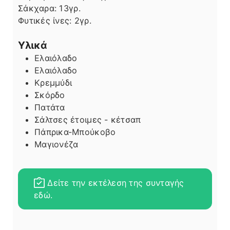
Σάκχαρα:
13
γρ.
Φυτικές ίνες:
2
γρ.
Υλικά
Ελαιόλαδο
Ελαιόλαδο
Κρεμμύδι
Σκόρδο
Πατάτα
Σάλτσες έτοιμες - κέτσαπ
Πάπρικα-Μπούκοβο
Μαγιονέζα
Δείτε την εκτέλεση της συνταγής
εδώ.