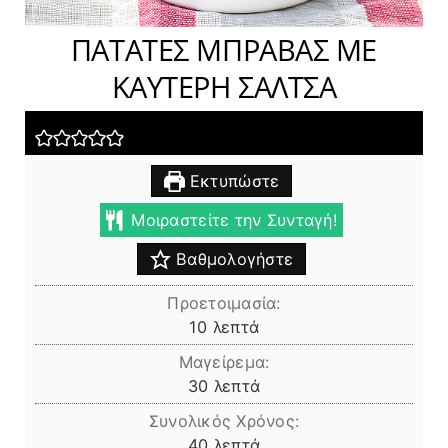
ΠΑΤΑΤΕΣ ΜΠΡΑΒΑΣ ΜΕ
ΚΑΥΤΕΡΗ ΣΑΛΤΣΑ
Εκτυπώστε
Μοιραστείτε την Συνταγή!
Βαθμολογήστε
Προετοιμασία:
λεπτά
10
λεπτά
Μαγείρεμα:
λεπτά
30
λεπτά
Συνολικός Χρόνος:
λεπτά
40
λεπτά