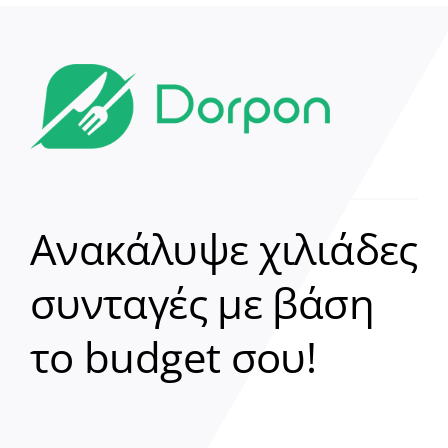
Ανακάλυψε χιλιάδες
συνταγές με βάση
Clear
το budget σου!
Γεια σου! 👋
Είμαι ο βοηθός του Dorpon. Πώς
μπορώ να σε βοηθήσω σήμερα;