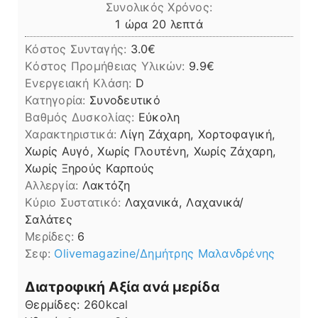
Συνολικός Χρόνος:
ώρα
λεπτά
1
ώρα
20
λεπτά
Κόστος Συνταγής:
3.0€
Kόστος Προμήθειας Υλικών:
9.9
Ενεργειακή Κλάση:
D
Κατηγορία:
Συνοδευτικό
Βαθμός Δυσκολίας:
Εύκολη
Χαρακτηριστικά:
Λίγη Ζάχαρη, Χορτοφαγική,
Χωρίς Αυγό, Χωρίς Γλουτένη, Χωρίς Ζάχαρη,
Χωρίς Ξηρούς Καρπούς
Αλλεργία:
Λακτόζη
Kύριο Συστατικό:
Λαχανικά, Λαχανικά/
Σαλάτες
Μερίδες:
6
Σεφ:
Olivemagazine/Δημήτρης Μαλανδρένης
Διατροφική Αξία ανά μερίδα
Θερμίδες:
260
kcal