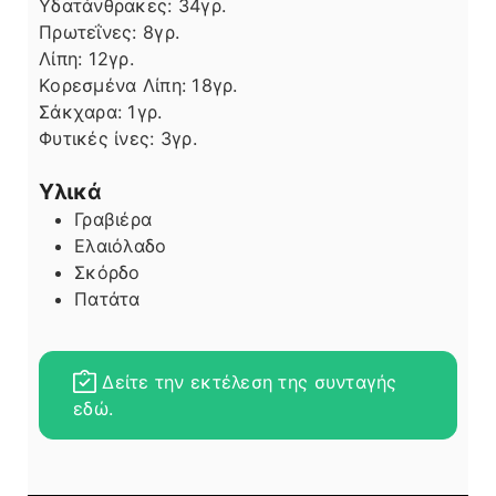
Υδατάνθρακες:
34
γρ.
Πρωτεΐνες:
8
γρ.
Λίπη
Λίπη:
12
γρ.
Κορεσμένα Λίπη:
18
γρ.
Σάκχαρα:
1
γρ.
Φυτικές ίνες:
3
γρ.
Υλικά
Γραβιέρα
Ελαιόλαδο
Σκόρδο
Πατάτα
Δείτε την εκτέλεση της συνταγής
εδώ.