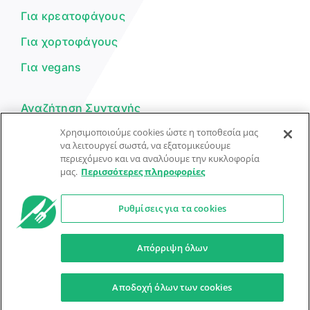
Για κρεατοφάγους
Για χορτοφάγους
Για vegans
Αναζήτηση Συνταγής
Χρησιμοποιούμε cookies ώστε η τοποθεσία μας
Υποβολή Συνταγής
να λειτουργεί σωστά, να εξατομικεύουμε
περιεχόμενο και να αναλύουμε την κυκλοφορία
Φόρμα Επικοινωνίας
μας.
Περισσότερες πληροφορίες
Ρυθμίσεις για τα cookies
© Dorpon • Μηχανή αναζήτησης για …καλοφαγάδες!
Ο βοηθός μπορεί να κάνει λάθη — ελέγξτε τις συνταγές.
Απόρριψη όλων
Προστασία Προσωπικών Δεδομένων
Όροι Xρήσης
Αποδοχή όλων των cookies