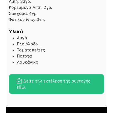
Λίπη
Λίπη:
33
γρ.
Κορεσμένα Λίπη:
2
γρ.
Σάκχαρα:
4
γρ.
Φυτικές ίνες:
3
γρ.
Υλικά
Αυγά
Ελαιόλαδο
Τοματοπελτές
Πατάτα
Λουκάνικο
Δείτε την εκτέλεση της συνταγής
εδώ.