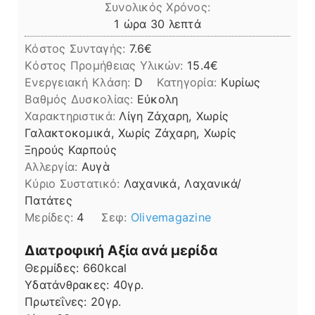
Συνολικός Χρόνος:
ώρα
λεπτά
1
ώρα
30
λεπτά
Κόστος Συνταγής:
7.6€
Kόστος Προμήθειας Υλικών:
15.4
Ενεργειακή Κλάση:
D
Κατηγορία:
Κυρίως
Βαθμός Δυσκολίας:
Εύκολη
Χαρακτηριστικά:
Λίγη Ζάχαρη, Χωρίς
Γαλακτοκομικά, Χωρίς Ζάχαρη, Χωρίς
Ξηρούς Καρπούς
Αλλεργία:
Αυγὰ
Kύριο Συστατικό:
Λαχανικά, Λαχανικά/
Πατάτες
Μερίδες:
4
Σεφ:
Olivemagazine
Διατροφική Αξία ανά μερίδα
Θερμίδες:
660
kcal
Υδατάνθρακες:
40
γρ.
Πρωτεΐνες:
20
γρ.