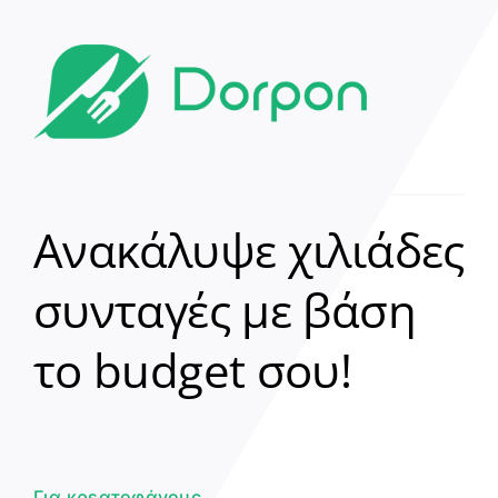
Ανακάλυψε χιλιάδες
συνταγές με βάση
Clear
το budget σου!
Γεια σου! 👋
Είμαι ο βοηθός του Dorpon. Πώς
μπορώ να σε βοηθήσω σήμερα;
Για κρεατοφάγους