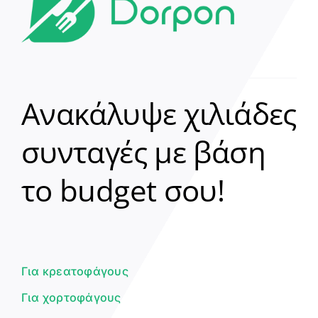
Ανακάλυψε χιλιάδες
συνταγές με βάση
Clear
το budget σου!
Γεια σου! 👋
Είμαι ο βοηθός του Dorpon. Πώς
μπορώ να σε βοηθήσω σήμερα;
Για κρεατοφάγους
Για χορτοφάγους