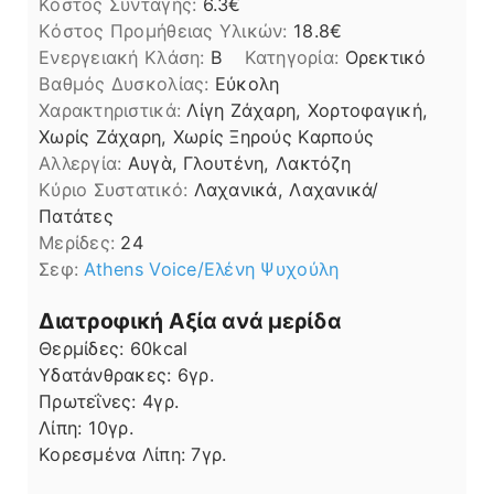
Κόστος Συνταγής:
6.3€
Kόστος Προμήθειας Υλικών:
18.8
Ενεργειακή Κλάση:
B
Κατηγορία:
Ορεκτικό
Βαθμός Δυσκολίας:
Εύκολη
Χαρακτηριστικά:
Λίγη Ζάχαρη, Χορτοφαγική,
Χωρίς Ζάχαρη, Χωρίς Ξηρούς Καρπούς
Αλλεργία:
Αυγὰ, Γλουτένη, Λακτόζη
Kύριο Συστατικό:
Λαχανικά, Λαχανικά/
Πατάτες
Μερίδες:
24
Σεφ:
Athens Voice/Ελένη Ψυχούλη
Διατροφική Αξία ανά μερίδα
Θερμίδες:
60
kcal
Υδατάνθρακες:
6
γρ.
Πρωτεΐνες:
4
γρ.
Λίπη
Λίπη:
10
γρ.
Κορεσμένα Λίπη:
7
γρ.