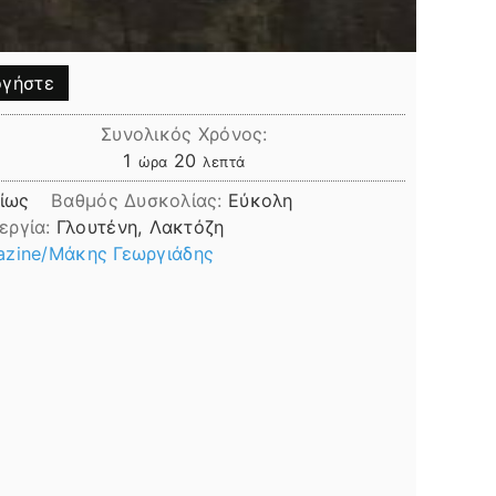
γήστε
Συνολικός Χρόνος:
ώρα
λεπτά
1
20
ώρα
λεπτά
ίως
Βαθμός Δυσκολίας:
Εύκολη
εργία:
Γλουτένη, Λακτόζη
azine/Μάκης Γεωργιάδης