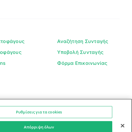
Γεια σου! 👋
Είμαι ο βοηθός του Dorpon. Πώς
μπορώ να σε βοηθήσω σήμερα;
ατοφάγους
Αναζήτηση Συνταγής
τοφάγους
Υποβολή Συνταγής
ans
Φόρμα Επικοινωνίας
Ρυθμίσεις για τα cookies
Ο βοηθός μπορεί να κάνει λάθη — ελέγξτε τις συνταγές.
Προστασία Προσωπικών Δεδομένων
Όροι Xρήσης
Απόρριψη όλων