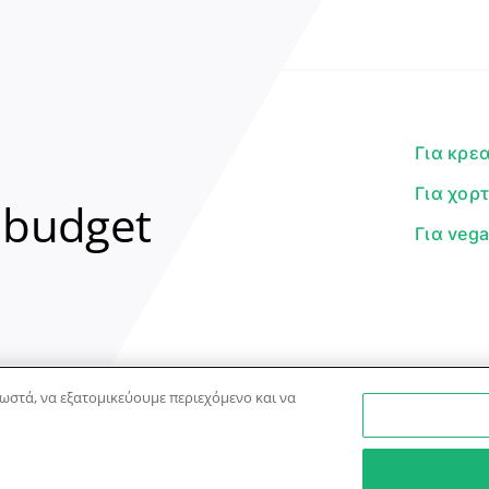
Για κρε
Για χορ
 budget
Για veg
ωστά, να εξατομικεύουμε περιεχόμενο και να