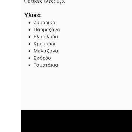
Φυτικές ίνες:
9
γρ.
Υλικά
Ζυμαρικά
Παρμεζάνα
Ελαιόλαδο
Κρεμμύδι
Μελιτζάνα
Σκόρδο
Τοματάκια