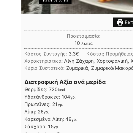
Εκτ
Προετοιμασία:
λεπτά
10
λεπτά
Κόστος Συνταγής:
3.3€
Kόστος Προμήθεια
Χαρακτηριστικά:
Λίγη Ζάχαρη, Χορτοφαγική, 
Kύριο Συστατικό:
Ζυμαρικά, Ζυμαρικά/Μακαρ
Διατροφική Αξία ανά μερίδα
Θερμίδες:
720
kcal
Υδατάνθρακες:
104
γρ.
Πρωτεΐνες:
21
γρ.
Λίπη
Λίπη:
26
γρ.
Κορεσμένα Λίπη:
49
γρ.
Σάκχαρα:
15
γρ.