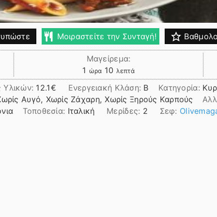
υπώστε
Μοιραστείτε την Συνταγή!
Βαθμολο
Μαγείρεμα:
ώρα
λεπτά
1
10
ώρα
λεπτά
ς Υλικών:
12.1
Ενεργειακή Κλάση:
B
Κατηγορία:
Κυρ
Χωρίς Αυγό, Χωρίς Ζάχαρη, Χωρίς Ξηρούς Καρπούς
Αλλ
όνια
Τοποθεσία:
Ιταλική
Μερίδες:
2
Σεφ:
Olivemag