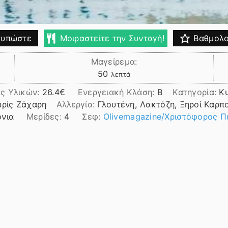
υπώστε
Μοιραστείτε την Συνταγή!
Βαθμολο
Μαγείρεμα:
λεπτά
50
λεπτά
ς Υλικών:
26.4
Ενεργειακή Κλάση:
B
Κατηγορία:
Κ
ωρίς Ζάχαρη
Αλλεργία:
Γλουτένη, Λακτόζη, Ξηροί Καρπο
όνια
Μερίδες:
4
Σεφ:
Olivemagazine/Χριστόφορος Π