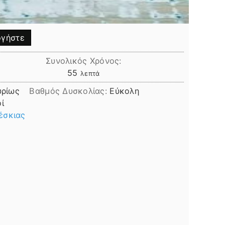
γήστε
Συνολικός Χρόνος:
λεπτά
55
λεπτά
υρίως
Βαθμός Δυσκολίας:
Εύκολη
ί
έσκιας