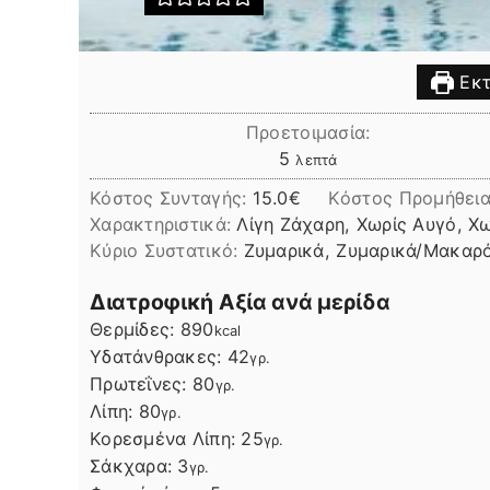
Εκτ
Προετοιμασία:
λεπτά
5
λεπτά
Κόστος Συνταγής:
15.0€
Kόστος Προμήθεια
Χαρακτηριστικά:
Λίγη Ζάχαρη, Χωρίς Αυγό, Χ
Kύριο Συστατικό:
Ζυμαρικά, Ζυμαρικά/Μακαρ
Διατροφική Αξία ανά μερίδα
Θερμίδες:
890
kcal
Υδατάνθρακες:
42
γρ.
Πρωτεΐνες:
80
γρ.
Λίπη
Λίπη:
80
γρ.
Κορεσμένα Λίπη:
25
γρ.
Σάκχαρα:
3
γρ.