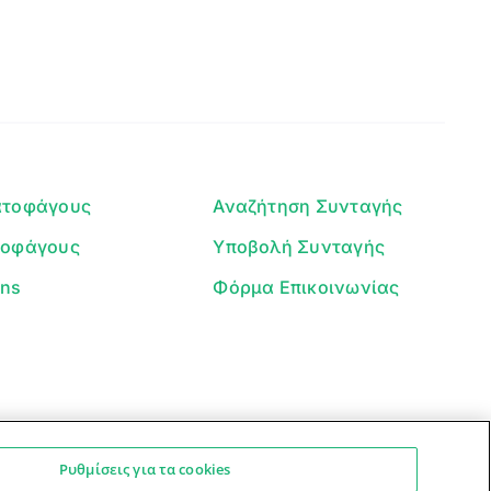
Γεια σου! 👋
Είμαι ο βοηθός του Dorpon. Πώς
μπορώ να σε βοηθήσω σήμερα;
ατοφάγους
Αναζήτηση Συνταγής
τοφάγους
Υποβολή Συνταγής
ans
Φόρμα Επικοινωνίας
Ρυθμίσεις για τα cookies