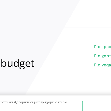
Για κρε
Για χορ
 budget
Για veg
ωστά, να εξατομικεύουμε περιεχόμενο και να