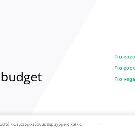
Για κρε
Για χορ
 budget
Για veg
ωστά, να εξατομικεύουμε περιεχόμενο και να