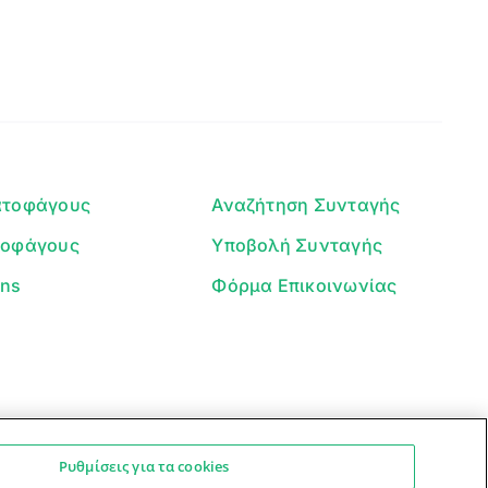
Γεια σου! 👋
Είμαι ο βοηθός του Dorpon. Πώς
μπορώ να σε βοηθήσω σήμερα;
ατοφάγους
Αναζήτηση Συνταγής
τοφάγους
Υποβολή Συνταγής
ans
Φόρμα Επικοινωνίας
Ρυθμίσεις για τα cookies