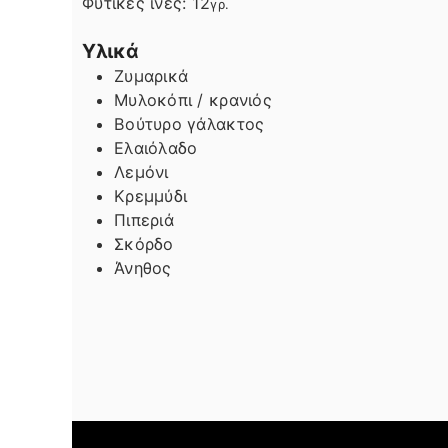
Φυτικές ίνες:
12
γρ.
Υλικά
Ζυμαρικά
Μυλοκόπι / κρανιός
Βούτυρο γάλακτος
Ελαιόλαδο
Λεμόνι
Κρεμμύδι
Πιπεριά
Σκόρδο
Άνηθος