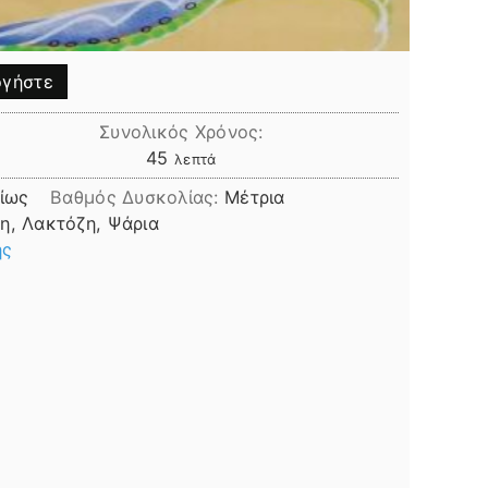
γήστε
Συνολικός Χρόνος:
λεπτά
45
λεπτά
ίως
Βαθμός Δυσκολίας:
Μέτρια
η, Λακτόζη, Ψάρια
ης