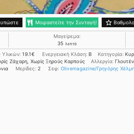
υπώστε
Μοιραστείτε την Συνταγή!
Βαθμολο
Μαγείρεμα:
λεπτά
35
λεπτά
ς Υλικών:
19.1
Ενεργειακή Κλάση:
B
Κατηγορία:
Κυρ
ωρίς Ζάχαρη, Χωρίς Ξηρούς Καρπούς
Αλλεργία:
Γλουτέν
όνια
Μερίδες:
2
Σεφ:
Olivemagazine/Γρηγόρης Χέλμ