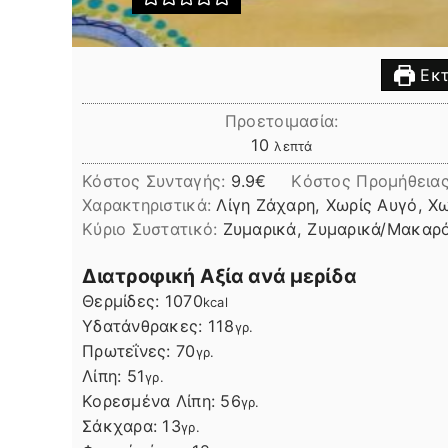
Εκτ
Προετοιμασία:
λεπτά
10
λεπτά
Κόστος Συνταγής:
9.9€
Kόστος Προμήθεια
Χαρακτηριστικά:
Λίγη Ζάχαρη, Χωρίς Αυγό, Χ
Kύριο Συστατικό:
Ζυμαρικά, Ζυμαρικά/Μακαρ
Διατροφική Αξία ανά μερίδα
Θερμίδες:
1070
kcal
Υδατάνθρακες:
118
γρ.
Πρωτεΐνες:
70
γρ.
Λίπη
Λίπη:
51
γρ.
Κορεσμένα Λίπη:
56
γρ.
Σάκχαρα:
13
γρ.