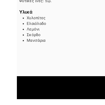
Φυτικές ίνες:
5
γρ.
Υλικά
Χυλοπίτες
Ελαιόλαδο
Λεμόνι
Σκόρδο
Μανιτάρια