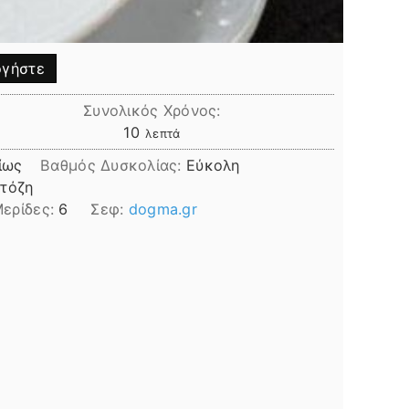
γήστε
Συνολικός Χρόνος:
λεπτά
10
λεπτά
ίως
Βαθμός Δυσκολίας:
Εύκολη
κτόζη
ερίδες:
6
Σεφ:
dogma.gr