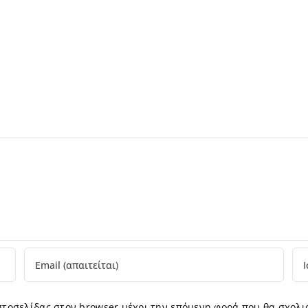
ιστοσελίδας στον browser μέχρι την επόμενη φορά που θα σχολι