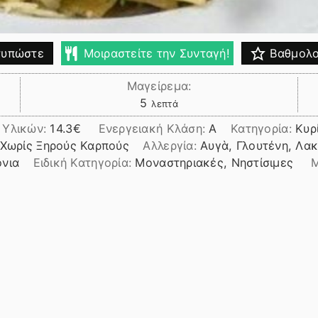
υπώστε
Μοιραστείτε την Συνταγή!
Βαθμολο
Μαγείρεμα:
λεπτά
5
λεπτά
 Υλικών:
14.3
Ενεργειακή Κλάση:
A
Κατηγορία:
Κυρ
 Χωρίς Ξηρούς Καρπούς
Αλλεργία:
Αυγὰ, Γλουτένη, Λα
όνια
Ειδική Κατηγορία:
Μοναστηριακές, Νηστίσιμες
Μ