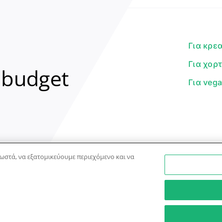
Για κρε
Για χορ
 budget
Για veg
ωστά, να εξατομικεύουμε περιεχόμενο και να