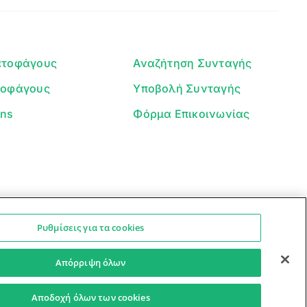
μπορώ να σε βοηθήσω σήμερα;
ατοφάγους
Αναζήτηση Συνταγής
τοφάγους
Υποβολή Συνταγής
ans
Φόρμα Επικοινωνίας
Ρυθμίσεις για τα cookies
Ο βοηθός μπορεί να κάνει λάθη — ελέγξτε τις συνταγές.
Προστασία Προσωπικών Δεδομένων
Όροι Xρήσης
Απόρριψη όλων
Αποδοχή όλων των cookies