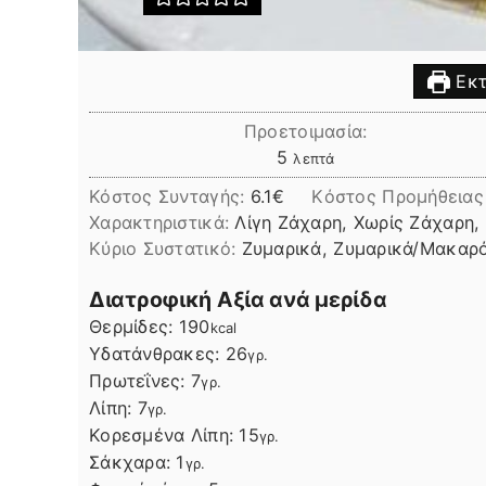
Εκτ
Προετοιμασία:
λεπτά
5
λεπτά
Κόστος Συνταγής:
6.1€
Kόστος Προμήθειας
Χαρακτηριστικά:
Λίγη Ζάχαρη, Χωρίς Ζάχαρη,
Kύριο Συστατικό:
Ζυμαρικά, Ζυμαρικά/Μακαρ
Διατροφική Αξία ανά μερίδα
Θερμίδες:
190
kcal
Υδατάνθρακες:
26
γρ.
Πρωτεΐνες:
7
γρ.
Λίπη
Λίπη:
7
γρ.
Κορεσμένα Λίπη:
15
γρ.
Σάκχαρα:
1
γρ.