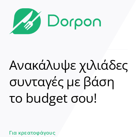
Ανακάλυψε χιλιάδες
συνταγές με βάση
Clear
το budget σου!
Γεια σου! 👋
Είμαι ο βοηθός του Dorpon. Πώς
μπορώ να σε βοηθήσω σήμερα;
Για κρεατοφάγους