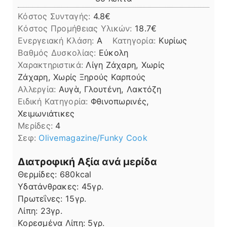
Κόστος Συνταγής:
4.8€
Kόστος Προμήθειας Υλικών:
18.7
Ενεργειακή Κλάση:
A
Κατηγορία:
Κυρίως
Βαθμός Δυσκολίας:
Εύκολη
Χαρακτηριστικά:
Λίγη Ζάχαρη, Χωρίς
Ζάχαρη, Χωρίς Ξηρούς Καρπούς
Αλλεργία:
Αυγὰ, Γλουτένη, Λακτόζη
Ειδική Κατηγορία:
Φθινοπωρινές,
Χειμωνιάτικες
Μερίδες:
4
Σεφ:
Olivemagazine/Funky Cook
Διατροφική Αξία ανά μερίδα
Θερμίδες:
680
kcal
Υδατάνθρακες:
45
γρ.
Πρωτεΐνες:
15
γρ.
Λίπη
Λίπη:
23
γρ.
Κορεσμένα Λίπη:
5
γρ.