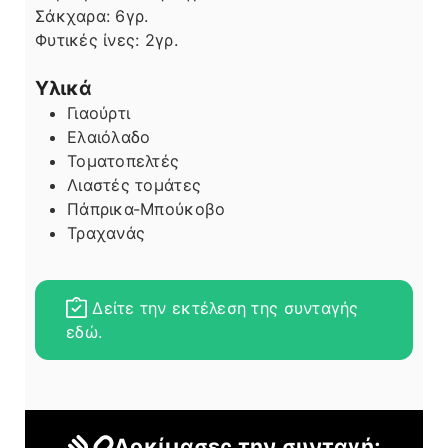
Σάκχαρα:
6
γρ.
Φυτικές ίνες:
2
γρ.
Υλικά
Γιαούρτι
Ελαιόλαδο
Τοματοπελτές
Λιαστές τομάτες
Πάπρικα-Μπούκοβο
Τραχανάς
Δείτε την εκτέλεση της συνταγής
εδώ.
Δοκίμασες την συνταγή;