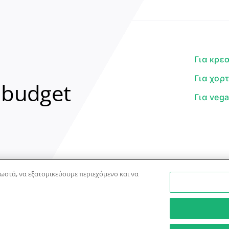
Για κρε
Για χορ
 budget
Για veg
ωστά, να εξατομικεύουμε περιεχόμενο και να