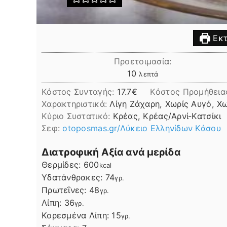
Εκτ
Προετοιμασία:
λεπτά
10
λεπτά
Κόστος Συνταγής:
17.7€
Kόστος Προμήθεια
Χαρακτηριστικά:
Λίγη Ζάχαρη, Χωρίς Αυγό, Χ
Kύριο Συστατικό:
Κρέας, Κρέας/Αρνί-Κατσίκι
Σεφ:
otoposmas.gr/Λύκειο Ελληνίδων Κάσου
Διατροφική Αξία ανά μερίδα
Θερμίδες:
600
kcal
Υδατάνθρακες:
74
γρ.
Πρωτεΐνες:
48
γρ.
Λίπη
Λίπη:
36
γρ.
Κορεσμένα Λίπη:
15
γρ.