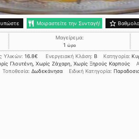
υπώστε
Μοιραστείτε την Συνταγή!
Βαθμολο
Μαγείρεμα:
ώρα
1
ώρα
ς Υλικών:
16.8
Ενεργειακή Κλάση:
B
Κατηγορία:
Κυ
ωρίς Γλουτένη, Χωρίς Ζάχαρη, Χωρίς Ξηρούς Καρπούς
Α
Τοποθεσία:
Δωδεκάνησα
Ειδική Κατηγορία:
Παραδοσι