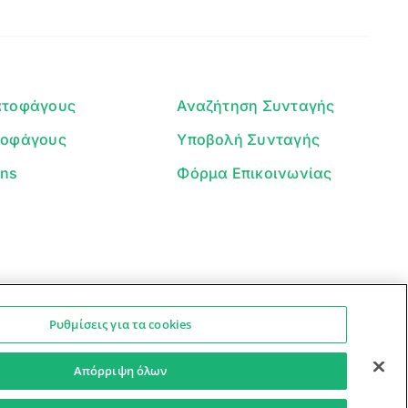
Είμαι ο βοηθός του Dorpon. Πώς
μπορώ να σε βοηθήσω σήμερα;
ατοφάγους
Αναζήτηση Συνταγής
τοφάγους
Υποβολή Συνταγής
ans
Φόρμα Επικοινωνίας
Ρυθμίσεις για τα cookies
Ο βοηθός μπορεί να κάνει λάθη — ελέγξτε τις συνταγές.
Προστασία Προσωπικών Δεδομένων
Όροι Xρήσης
Απόρριψη όλων