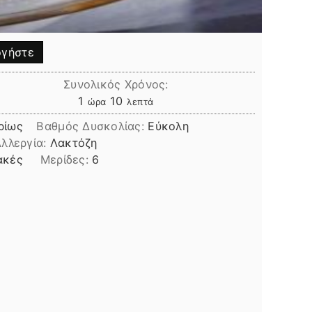
γήστε
Συνολικός Χρόνος:
ώρα
λεπτά
1
10
ώρα
λεπτά
ρίως
Βαθμός Δυσκολίας:
Εύκολη
λλεργία:
Λακτόζη
ακές
Μερίδες:
6