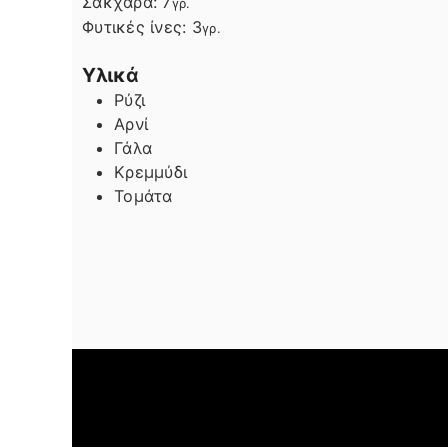
Σάκχαρα:
7
γρ.
Φυτικές ίνες:
3
γρ.
Υλικά
Ρύζι
Αρνί
Γάλα
Κρεμμύδι
Τομάτα