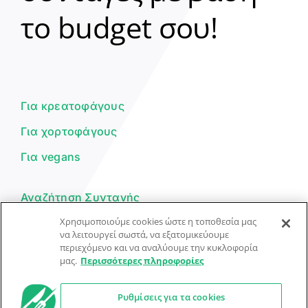
Clear
το budget σου!
Γεια σου! 👋
Είμαι ο βοηθός του Dorpon. Πώς
μπορώ να σε βοηθήσω σήμερα;
Για κρεατοφάγους
Για χορτοφάγους
Για vegans
Αναζήτηση Συνταγής
Χρησιμοποιούμε cookies ώστε η τοποθεσία μας
Υποβολή Συνταγής
να λειτουργεί σωστά, να εξατομικεύουμε
περιεχόμενο και να αναλύουμε την κυκλοφορία
Φόρμα Επικοινωνίας
μας.
Περισσότερες πληροφορίες
Ρυθμίσεις για τα cookies