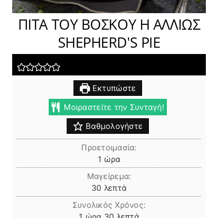
ΠΙΤΑ ΤΟΥ ΒΟΣΚΟΥ Η ΑΛΛΙΩΣ
SHEPHERD'S PIE
Εκτυπώστε
Μοιραστείτε την Συνταγή!
Βαθμολογήστε
Προετοιμασία:
ώρα
1
ώρα
Μαγείρεμα:
λεπτά
30
λεπτά
Συνολικός Χρόνος:
ώρα
λεπτά
1
ώρα
30
λεπτά