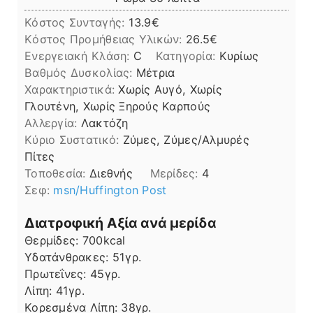
Κόστος Συνταγής:
13.9€
Kόστος Προμήθειας Υλικών:
26.5
Ενεργειακή Κλάση:
C
Κατηγορία:
Κυρίως
Βαθμός Δυσκολίας:
Μέτρια
Χαρακτηριστικά:
Χωρίς Αυγό, Χωρίς
Γλουτένη, Χωρίς Ξηρούς Καρπούς
Αλλεργία:
Λακτόζη
Kύριο Συστατικό:
Ζύμες, Ζύμες/Αλμυρές
Πίτες
Τοποθεσία:
Διεθνής
Μερίδες:
4
Σεφ:
msn/Huffington Post
Διατροφική Αξία ανά μερίδα
Θερμίδες:
700
kcal
Υδατάνθρακες:
51
γρ.
Πρωτεΐνες:
45
γρ.
Λίπη
Λίπη:
41
γρ.
Κορεσμένα Λίπη:
38
γρ.