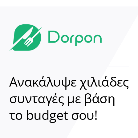
Ανακάλυψε χιλιάδες
συνταγές με βάση
Clear
το budget σου!
Γεια σου! 👋
Είμαι ο βοηθός του Dorpon. Πώς