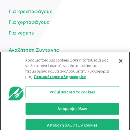
μπορώ να σε βοηθήσω σήμερα;
Για κρεατοφάγους
Για χορτοφάγους
Για vegans
Αναζήτηση Συνταγής
Χρησιμοποιούμε cookies ώστε η τοποθεσία μας
Υποβολή Συνταγής
να λειτουργεί σωστά, να εξατομικεύουμε
Φόρμα Επικοινωνίας
περιεχόμενο και να αναλύουμε την κυκλοφορία
μας.
Περισσότερες πληροφορίες
Ρυθμίσεις για τα cookies
© Dorpon • Μηχανή αναζήτησης για …καλοφαγάδες!
Ο βοηθός μπορεί να κάνει λάθη — ελέγξτε τις συνταγές.
Απόρριψη όλων
Προστασία Προσωπικών Δεδομένων
Όροι Xρήσης
Αποδοχή όλων των cookies