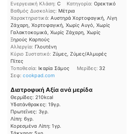
Ενεργειακή Κλάση:
C
Κατηγορία:
Ορεκτικό
Βαθμός Δυσκολίας:
Μέτρια
Χαρακτηριστικά:
Αυστηρά Χορτοφαγική, Λίγη
Ζάχαρη, Χορτοφαγική, Χωρίς Αυγό, Χωρίς
Γαλακτοκομικά, Χωρίς Ζάχαρη, Χωρίς
Ξηρούς Καρπούς
Αλλεργία:
Γλουτένη
Kύριο Συστατικό:
Ζύμες, Ζύμες/Αλμυρές
Πίτες
Τοποθεσία:
Ικαρία Σάμος
Μερίδες:
32
Σεφ:
cookpad.com
Διατροφική Αξία ανά μερίδα
Θερμίδες:
210
kcal
Υδατάνθρακες:
19
γρ.
Πρωτεΐνες:
3
γρ.
Λίπη
Λίπη:
6
γρ.
Κορεσμένα Λίπη:
1
γρ.
Σάκχαρα:
5
γρ.