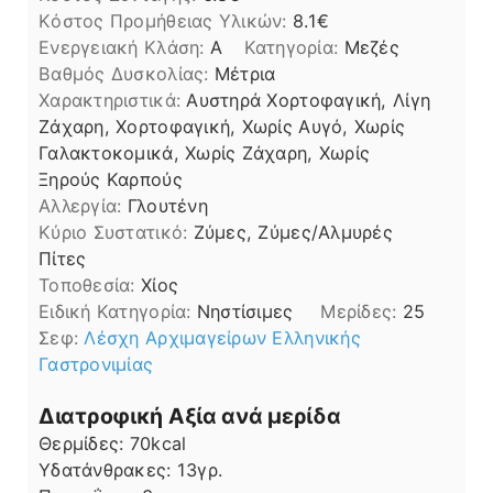
Kόστος Προμήθειας Υλικών:
8.1
Ενεργειακή Κλάση:
A
Κατηγορία:
Μεζές
Βαθμός Δυσκολίας:
Μέτρια
Χαρακτηριστικά:
Αυστηρά Χορτοφαγική, Λίγη
Ζάχαρη, Χορτοφαγική, Χωρίς Αυγό, Χωρίς
Γαλακτοκομικά, Χωρίς Ζάχαρη, Χωρίς
Ξηρούς Καρπούς
Αλλεργία:
Γλουτένη
Kύριο Συστατικό:
Ζύμες, Ζύμες/Αλμυρές
Πίτες
Τοποθεσία:
Χίος
Ειδική Κατηγορία:
Νηστίσιμες
Μερίδες:
25
Σεφ:
Λέσχη Αρχιμαγείρων Ελληνικής
Γαστρονιμίας
Διατροφική Αξία ανά μερίδα
Θερμίδες:
70
kcal
Υδατάνθρακες:
13
γρ.