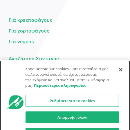
Είμαι ο βοηθός του Dorpon. Πώς
μπορώ να σε βοηθήσω σήμερα;
Για κρεατοφάγους
Για χορτοφάγους
Για vegans
Αναζήτηση Συνταγής
Χρησιμοποιούμε cookies ώστε η τοποθεσία μας
Υποβολή Συνταγής
να λειτουργεί σωστά, να εξατομικεύουμε
περιεχόμενο και να αναλύουμε την κυκλοφορία
Φόρμα Επικοινωνίας
μας.
Περισσότερες πληροφορίες
Ρυθμίσεις για τα cookies
© Dorpon • Μηχανή αναζήτησης για …καλοφαγάδες!
Ο βοηθός μπορεί να κάνει λάθη — ελέγξτε τις συνταγές.
Απόρριψη όλων
Προστασία Προσωπικών Δεδομένων
Όροι Xρήσης