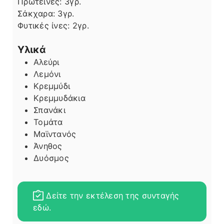
Πρωτεΐνες:
3
γρ.
Σάκχαρα:
3
γρ.
Φυτικές ίνες:
2
γρ.
Υλικά
Αλεύρι
Λεμόνι
Κρεμμύδι
Κρεμμυδάκια
Σπανάκι
Τομάτα
Μαϊντανός
Άνηθος
Δυόσμος
Δείτε την εκτέλεση της συνταγής
εδώ.