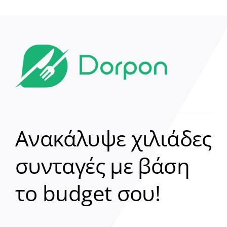
Ανακάλυψε χιλιάδες
συνταγές με βάση
Clear
το budget σου!
Γεια σου! 👋
Είμαι ο βοηθός του Dorpon. Πώς