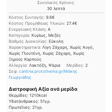
Συνολικός Χρόνος:
λεπτά
30
λεπτά
Κόστος Συνταγής:
9.6€
Kόστος Προμήθειας Υλικών:
27.4
Ενεργειακή Κλάση:
A
Κατηγορία:
Κυρίως, Μεζές
Βαθμός Δυσκολίας:
Εύκολη
Χαρακτηριστικά:
Λίγη Ζάχαρη, Χωρίς Αυγό,
Χωρίς Γλουτένη, Χωρίς Ζάχαρη, Χωρίς
Ξηρούς Καρπούς
Αλλεργία:
Λακτόζη, Ψάρια
Μερίδες:
2
Σεφ:
cantina.protothema.gr/Μάκης
Γεωργιάδης
Διατροφική Αξία ανά μερίδα
Θερμίδες:
1210
kcal
Υδατάνθρακες:
51
γρ.
Πρωτεΐνες:
21
γρ.