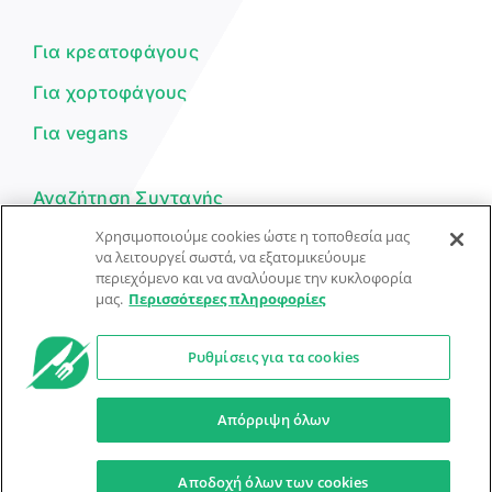
μπορώ να σε βοηθήσω σήμερα;
Για κρεατοφάγους
Για χορτοφάγους
Για vegans
Αναζήτηση Συνταγής
Χρησιμοποιούμε cookies ώστε η τοποθεσία μας
Υποβολή Συνταγής
να λειτουργεί σωστά, να εξατομικεύουμε
περιεχόμενο και να αναλύουμε την κυκλοφορία
Φόρμα Επικοινωνίας
μας.
Περισσότερες πληροφορίες
Ρυθμίσεις για τα cookies
© Dorpon • Μηχανή αναζήτησης για …καλοφαγάδες!
Ο βοηθός μπορεί να κάνει λάθη — ελέγξτε τις συνταγές.
Απόρριψη όλων
Προστασία Προσωπικών Δεδομένων
Όροι Xρήσης
Αποδοχή όλων των cookies