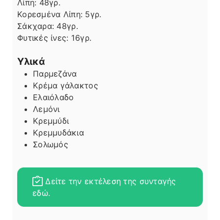
Λίπη
Λίπη:
48
γρ.
Κορεσμένα Λίπη:
5
γρ.
Σάκχαρα:
48
γρ.
Φυτικές ίνες:
16
γρ.
Υλικά
Παρμεζάνα
Κρέμα γάλακτος
Ελαιόλαδο
Λεμόνι
Κρεμμύδι
Κρεμμυδάκια
Σολωμός
Δείτε την εκτέλεση της συνταγής
εδώ.