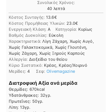
Συνολικός Χρόνος:
λεπτά
40
λεπτά
Κόστος Συνταγής:
13.6€
Kόστος Προμήθειας Υλικών:
23.0
Ενεργειακή Κλάση:
A
Κατηγορία:
Κυρίως
Βαθμός Δυσκολίας:
Εύκολη
Χαρακτηριστικά:
Λίγη Ζάχαρη, Χωρίς Αυγό,
Χωρίς Γαλακτοκομικά, Χωρίς Γλουτένη,
Χωρίς Ζάχαρη, Χωρίς Ξηρούς Καρπούς
Αλλεργία:
Διοξείδιο του θείου
Kύριο Συστατικό:
Κρέας, Κρέας/Χοιρινό
Μερίδες:
4
Σεφ:
Οlivemagazine
Διατροφική Αξία ανά μερίδα
Θερμίδες:
670
kcal
Υδατάνθρακες:
32
γρ.
Πρωτεΐνες:
50
γρ.
Λίπη
Λίπη:
13
γρ.