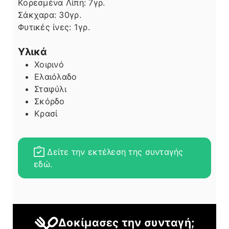
Κορεσμένα Λίπη:
7
γρ.
Σάκχαρα:
30
γρ.
Φυτικές ίνες:
1
γρ.
Υλικά
Χοιρινό
Ελαιόλαδο
Σταφύλι
Σκόρδο
Κρασί
Δείτε την εκτέλεση της συνταγής
εδώ.
Δοκίμασες την συνταγή;