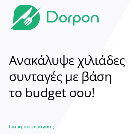
Ανακάλυψε χιλιάδες
συνταγές με βάση
Clear
το budget σου!
Γεια σου! 👋
Είμαι ο βοηθός του Dorpon. Πώς
μπορώ να σε βοηθήσω σήμερα;
Για κρεατοφάγους