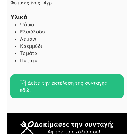
Φυτικές ίνες:
4
γρ.
Υλικά
Ψάρια
Ελαιόλαδο
Λεμόνι
Κρεμμύδι
Τομάτα
Πατάτα
Δείτε την εκτέλεση της συνταγής
εδώ.
Δοκίμασες την συνταγή;
Άφησε το σχόλιό σου!