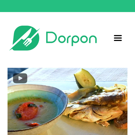
Μετάβαση
στο
περιεχόμενο
Toggle
Navigat
Αρχική
Συνταγές
Σχετικά με εμάς
Επικοινωνία