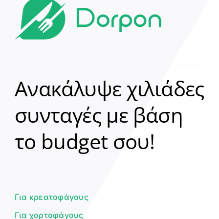
Ανακάλυψε χιλιάδες
συνταγές με βάση
Clear
το budget σου!
Γεια σου! 👋
Είμαι ο βοηθός του Dorpon. Πώς
μπορώ να σε βοηθήσω σήμερα;
Για κρεατοφάγους
Για χορτοφάγους