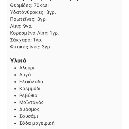
Θερμίδες:
70
kcal
Υδατάνθρακες:
8
γρ.
Πρωτεΐνες:
3
γρ.
Λίπη
Λίπη:
9
γρ.
Κορεσμένα Λίπη:
1
γρ.
Σάκχαρα:
1
γρ.
Φυτικές ίνες:
3
γρ.
Υλικά
Αλεύρι
Αυγά
Ελαιόλαδο
Κρεμμύδι
Ρεβύθια
Μαϊντανός
Δυόσμος
Σουσάμι
Σόδα μαγειρική