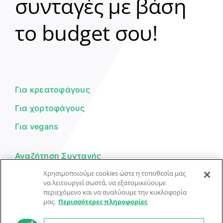
συνταγές με βάση
Clear
το budget σου!
Γεια σου! 👋
Είμαι ο βοηθός του Dorpon. Πώς
μπορώ να σε βοηθήσω σήμερα;
Για κρεατοφάγους
Για χορτοφάγους
Για vegans
Αναζήτηση Συνταγής
Χρησιμοποιούμε cookies ώστε η τοποθεσία μας
Υποβολή Συνταγής
να λειτουργεί σωστά, να εξατομικεύουμε
περιεχόμενο και να αναλύουμε την κυκλοφορία
Φόρμα Επικοινωνίας
μας.
Περισσότερες πληροφορίες