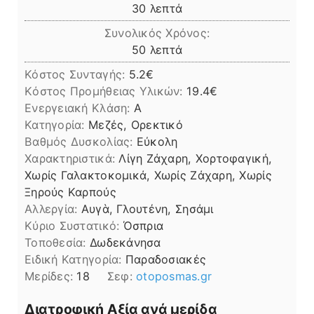
λεπτά
30
λεπτά
Συνολικός Χρόνος:
λεπτά
50
λεπτά
Κόστος Συνταγής:
5.2€
Kόστος Προμήθειας Υλικών:
19.4
Ενεργειακή Κλάση:
A
Κατηγορία:
Μεζές, Ορεκτικό
Βαθμός Δυσκολίας:
Εύκολη
Χαρακτηριστικά:
Λίγη Ζάχαρη, Χορτοφαγική,
Χωρίς Γαλακτοκομικά, Χωρίς Ζάχαρη, Χωρίς
Ξηρούς Καρπούς
Αλλεργία:
Αυγὰ, Γλουτένη, Σησάμι
Kύριο Συστατικό:
Όσπρια
Τοποθεσία:
Δωδεκάνησα
Ειδική Κατηγορία:
Παραδοσιακές
Μερίδες:
18
Σεφ:
otoposmas.gr
Διατροφική Αξία ανά μερίδα