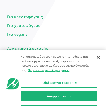
Είμαι ο βοηθός του Dorpon. Πώς
μπορώ να σε βοηθήσω σήμερα;
Για κρεατοφάγους
Για χορτοφάγους
Για vegans
Αναζήτηση Συνταγής
Χρησιμοποιούμε cookies ώστε η τοποθεσία μας
Υποβολή Συνταγής
να λειτουργεί σωστά, να εξατομικεύουμε
περιεχόμενο και να αναλύουμε την κυκλοφορία
Φόρμα Επικοινωνίας
μας.
Περισσότερες πληροφορίες
Ρυθμίσεις για τα cookies
© Dorpon • Μηχανή αναζήτησης για …καλοφαγάδες!
Ο βοηθός μπορεί να κάνει λάθη — ελέγξτε τις συνταγές.
Απόρριψη όλων
Προστασία Προσωπικών Δεδομένων
Όροι Xρήσης