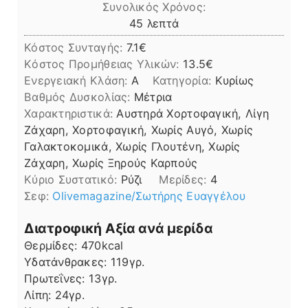
Συνολικός Χρόνος:
λεπτά
45
λεπτά
Κόστος Συνταγής:
7.1€
Kόστος Προμήθειας Υλικών:
13.5
Ενεργειακή Κλάση:
A
Κατηγορία:
Κυρίως
Βαθμός Δυσκολίας:
Μέτρια
Χαρακτηριστικά:
Αυστηρά Χορτοφαγική, Λίγη
Ζάχαρη, Χορτοφαγική, Χωρίς Αυγό, Χωρίς
Γαλακτοκομικά, Χωρίς Γλουτένη, Χωρίς
Ζάχαρη, Χωρίς Ξηρούς Καρπούς
Kύριο Συστατικό:
Ρύζι
Μερίδες:
4
Σεφ:
Olivemagazine/Σωτήρης Ευαγγέλου
Διατροφική Αξία ανά μερίδα
Θερμίδες:
470
kcal
Υδατάνθρακες:
119
γρ.
Πρωτεΐνες:
13
γρ.
Λίπη
Λίπη:
24
γρ.