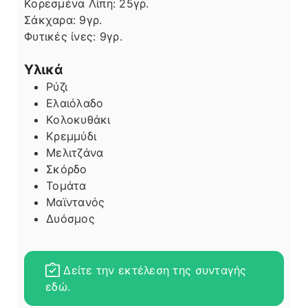
Κορεσμένα Λίπη:
25
γρ.
Σάκχαρα:
9
γρ.
Φυτικές ίνες:
9
γρ.
Υλικά
Ρύζι
Ελαιόλαδο
Κολοκυθάκι
Κρεμμύδι
Μελιτζάνα
Σκόρδο
Τομάτα
Μαϊντανός
Δυόσμος
Δείτε την εκτέλεση της συνταγής
εδώ.