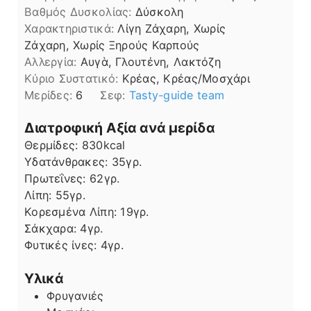
Βαθμός Δυσκολίας:
Δύσκολη
Χαρακτηριστικά:
Λίγη Ζάχαρη, Χωρίς
Ζάχαρη, Χωρίς Ξηρούς Καρπούς
Αλλεργία:
Αυγὰ, Γλουτένη, Λακτόζη
Kύριο Συστατικό:
Κρέας, Κρέας/Μοσχάρι
Μερίδες:
6
Σεφ:
Tasty-guide team
Διατροφική Αξία ανά μερίδα
Θερμίδες:
830
kcal
Υδατάνθρακες:
35
γρ.
Πρωτεΐνες:
62
γρ.
Λίπη
Λίπη:
55
γρ.
Κορεσμένα Λίπη:
19
γρ.
Σάκχαρα:
4
γρ.
Φυτικές ίνες:
4
γρ.
Υλικά
Φρυγανιές