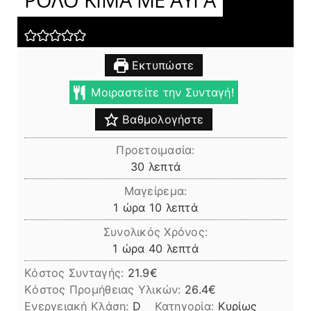
Εκτυπώστε
Μοιραστείτε την Συνταγή!
Βαθμολογήστε
Προετοιμασία:
λεπτά
30
λεπτά
Μαγείρεμα:
ώρα
λεπτά
1
ώρα
10
λεπτά
Συνολικός Χρόνος:
ώρα
λεπτά
1
ώρα
40
λεπτά
Κόστος Συνταγής:
21.9€
Kόστος Προμήθειας Υλικών:
26.4
Ενεργειακή Κλάση:
D
Κατηγορία:
Κυρίως