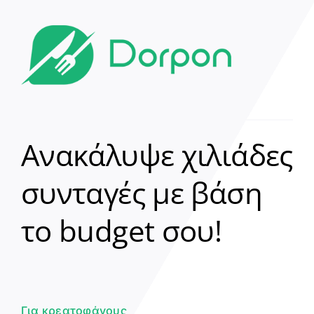
Ανακάλυψε χιλιάδες
συνταγές με βάση
Clear
το budget σου!
Γεια σου! 👋
Είμαι ο βοηθός του Dorpon. Πώς
μπορώ να σε βοηθήσω σήμερα;
Για κρεατοφάγους