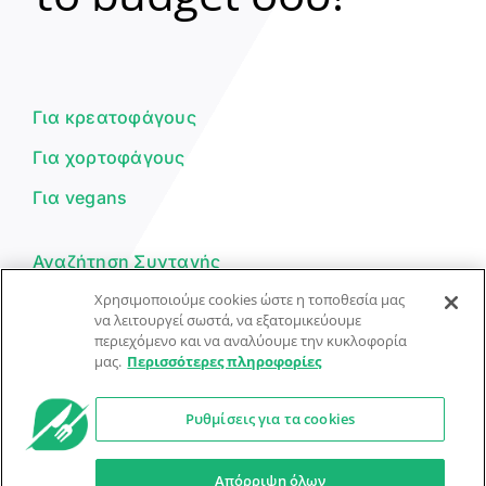
Γεια σου! 👋
Είμαι ο βοηθός του Dorpon. Πώς
μπορώ να σε βοηθήσω σήμερα;
Για κρεατοφάγους
Για χορτοφάγους
Για vegans
Αναζήτηση Συνταγής
Χρησιμοποιούμε cookies ώστε η τοποθεσία μας
Υποβολή Συνταγής
να λειτουργεί σωστά, να εξατομικεύουμε
περιεχόμενο και να αναλύουμε την κυκλοφορία
Φόρμα Επικοινωνίας
μας.
Περισσότερες πληροφορίες
Ρυθμίσεις για τα cookies
© Dorpon • Μηχανή αναζήτησης για …καλοφαγάδες!
Ο βοηθός μπορεί να κάνει λάθη — ελέγξτε τις συνταγές.
Απόρριψη όλων