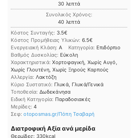
λεπτά
30
λεπτά
Συνολικός Χρόνος:
λεπτά
40
λεπτά
Κόστος Συνταγής:
3.5€
Kόστος Προμήθειας Υλικών:
6.5
Ενεργειακή Κλάση:
A
Κατηγορία:
Επιδόρπιο
Βαθμός Δυσκολίας:
Εύκολη
Χαρακτηριστικά:
Χορτοφαγική, Χωρίς Αυγό,
Χωρίς Γλουτένη, Χωρίς Ξηρούς Καρπούς
Αλλεργία:
Λακτόζη
Kύριο Συστατικό:
Γλυκά, Γλυκά/Γενικά
Τοποθεσία:
Δωδεκάνησα
Ειδική Κατηγορία:
Παραδοσιακές
Μερίδες:
4
Σεφ:
otoposmas.gr/Πόπη Τσαβαρή
Διατροφική Αξία ανά μερίδα
Θερμίδες:
330
kcal