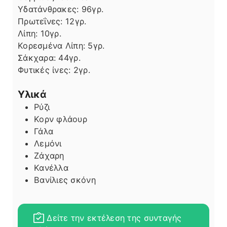
Υδατάνθρακες:
96
γρ.
Πρωτεΐνες:
12
γρ.
Λίπη
Λίπη:
10
γρ.
Κορεσμένα Λίπη:
5
γρ.
Σάκχαρα:
44
γρ.
Φυτικές ίνες:
2
γρ.
Υλικά
Ρύζι
Κορν φλάουρ
Γάλα
Λεμόνι
Ζάχαρη
Κανέλλα
Βανίλιες σκόνη
Δείτε την εκτέλεση της συνταγής