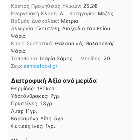
Kόστος Προμήθειας Υλικών:
25.2
Ενεργειακή Κλάση:
A
Κατηγορία:
Μεζές
Βαθμός Δυσκολίας:
Μέτρια
Αλλεργία:
Γλουτένη, Διοξείδιο του θείου,
Ψάρια
Kύριο Συστατικό:
Θαλασσινά, Θαλασσινά/
Ψάρια
Τοποθεσία:
Ικαρία Σάμος
Μερίδες:
20
Σεφ:
samosfood.gr
Διατροφική Αξία ανά μερίδα
Θερμίδες:
180
kcal
Υδατάνθρακες:
7
γρ.
Πρωτεΐνες:
13
γρ.
Λίπη
Λίπη:
11
γρ.
Κορεσμένα Λίπη:
5
γρ.
Φυτικές ίνες:
1
γρ.