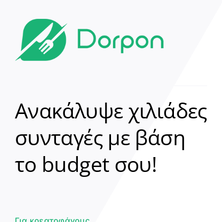
Ανακάλυψε χιλιάδες
συνταγές με βάση
Clear
το budget σου!
Γεια σου! 👋
Είμαι ο βοηθός του Dorpon. Πώς
μπορώ να σε βοηθήσω σήμερα;
Για κρεατοφάγους