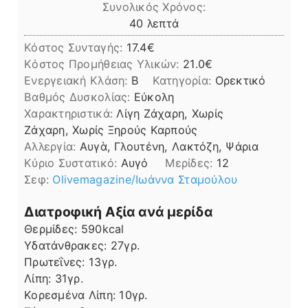
Συνολικός Χρόνος:
λεπτά
40
λεπτά
Κόστος Συνταγής:
17.4€
Kόστος Προμήθειας Υλικών:
21.0
Ενεργειακή Κλάση:
B
Κατηγορία:
Ορεκτικό
Βαθμός Δυσκολίας:
Εύκολη
Χαρακτηριστικά:
Λίγη Ζάχαρη, Χωρίς
Ζάχαρη, Χωρίς Ξηρούς Καρπούς
Αλλεργία:
Αυγὰ, Γλουτένη, Λακτόζη, Ψάρια
Kύριο Συστατικό:
Αυγό
Μερίδες:
12
Σεφ:
Οlivemagazine/Ιωάννα Σταμούλου
Διατροφική Αξία ανά μερίδα
Θερμίδες:
590
kcal
Υδατάνθρακες:
27
γρ.
Πρωτεΐνες:
13
γρ.
Λίπη
Λίπη:
31
γρ.
Κορεσμένα Λίπη:
10
γρ.