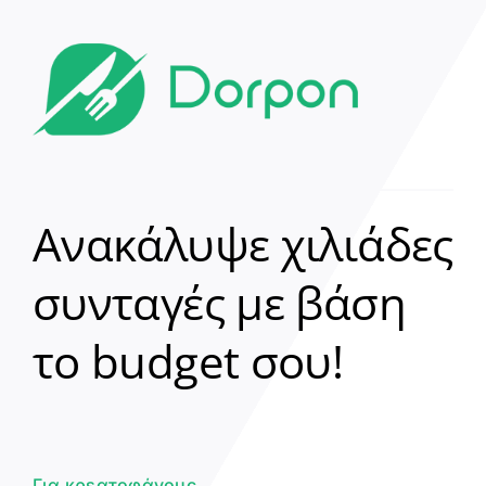
Ανακάλυψε χιλιάδες
συνταγές με βάση
Clear
το budget σου!
Γεια σου! 👋
Είμαι ο βοηθός του Dorpon. Πώς
μπορώ να σε βοηθήσω σήμερα;
Για κρεατοφάγους