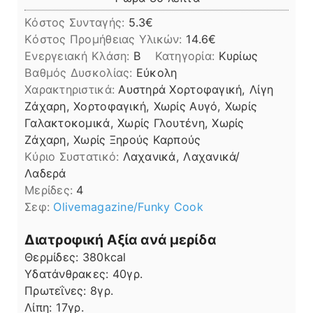
Κόστος Συνταγής:
5.3€
Kόστος Προμήθειας Υλικών:
14.6
Ενεργειακή Κλάση:
B
Κατηγορία:
Κυρίως
Βαθμός Δυσκολίας:
Εύκολη
Χαρακτηριστικά:
Αυστηρά Χορτοφαγική, Λίγη
Ζάχαρη, Χορτοφαγική, Χωρίς Αυγό, Χωρίς
Γαλακτοκομικά, Χωρίς Γλουτένη, Χωρίς
Ζάχαρη, Χωρίς Ξηρούς Καρπούς
Kύριο Συστατικό:
Λαχανικά, Λαχανικά/
Λαδερά
Μερίδες:
4
Σεφ:
Olivemagazine/Funky Cook
Διατροφική Αξία ανά μερίδα
Θερμίδες:
380
kcal
Υδατάνθρακες:
40
γρ.
Πρωτεΐνες:
8
γρ.
Λίπη
Λίπη:
17
γρ.