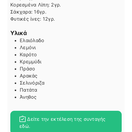
Κορεσμένα Λίπη:
2
γρ.
Σάκχαρα:
16
γρ.
Φυτικές ίνες:
12
γρ.
Υλικά
Ελαιόλαδο
Λεμόνι
Καρότο
Κρεμμύδι
Πράσο
Αρακάς
Σελινόριζα
Πατάτα
Άνηθος
Δείτε την εκτέλεση της συνταγής
εδώ.