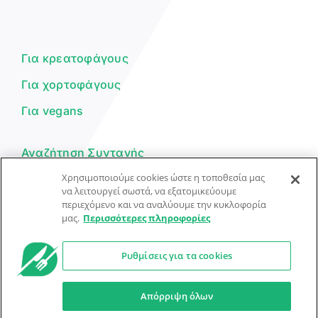
Γεια σου! 👋
Είμαι ο βοηθός του Dorpon. Πώς
μπορώ να σε βοηθήσω σήμερα;
Για κρεατοφάγους
Για χορτοφάγους
Για vegans
Αναζήτηση Συνταγής
Χρησιμοποιούμε cookies ώστε η τοποθεσία μας
Υποβολή Συνταγής
να λειτουργεί σωστά, να εξατομικεύουμε
περιεχόμενο και να αναλύουμε την κυκλοφορία
Φόρμα Επικοινωνίας
μας.
Περισσότερες πληροφορίες
Ρυθμίσεις για τα cookies
© Dorpon • Μηχανή αναζήτησης για …καλοφαγάδες!
Ο βοηθός μπορεί να κάνει λάθη — ελέγξτε τις συνταγές.
Απόρριψη όλων
Προστασία Προσωπικών Δεδομένων
Όροι Xρήσης