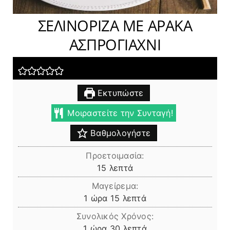
ΣΕΛΙΝΟΡΙΖΑ ΜΕ ΑΡΑΚΑ
ΑΣΠΡΟΓΙΑΧΝΙ
Εκτυπώστε
Μοιραστείτε την Συνταγή!
Βαθμολογήστε
Προετοιμασία:
λεπτά
15
λεπτά
Μαγείρεμα:
ώρα
λεπτά
1
ώρα
15
λεπτά
Συνολικός Χρόνος:
ώρα
λεπτά
1
ώρα
30
λεπτά