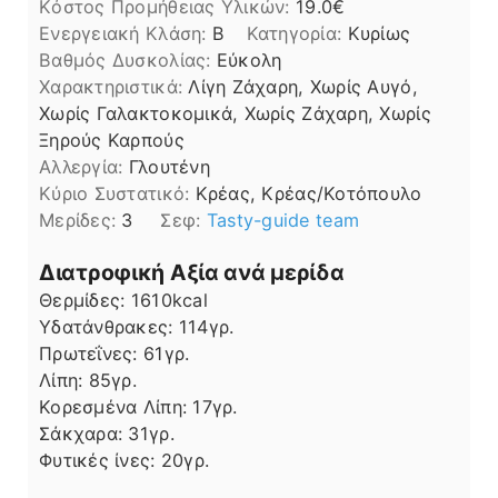
Kόστος Προμήθειας Υλικών:
19.0
Ενεργειακή Κλάση:
B
Κατηγορία:
Κυρίως
Βαθμός Δυσκολίας:
Εύκολη
Χαρακτηριστικά:
Λίγη Ζάχαρη, Χωρίς Αυγό,
Χωρίς Γαλακτοκομικά, Χωρίς Ζάχαρη, Χωρίς
Ξηρούς Καρπούς
Αλλεργία:
Γλουτένη
Kύριο Συστατικό:
Κρέας, Κρέας/Κοτόπουλο
Μερίδες:
3
Σεφ:
Tasty-guide team
Διατροφική Αξία ανά μερίδα
Θερμίδες:
1610
kcal
Υδατάνθρακες:
114
γρ.
Πρωτεΐνες:
61
γρ.
Λίπη
Λίπη:
85
γρ.
Κορεσμένα Λίπη:
17
γρ.
Σάκχαρα:
31
γρ.
Φυτικές ίνες:
20
γρ.