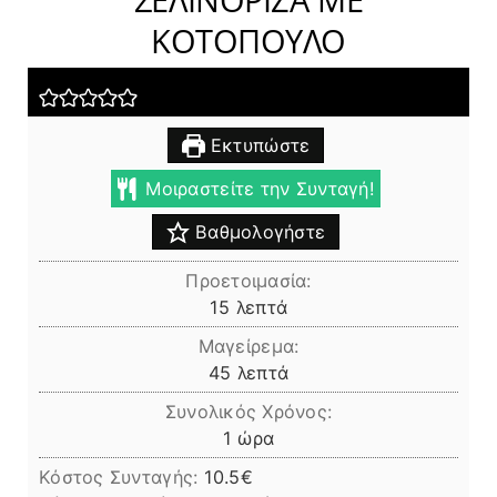
ΚΟΤΟΠΟΥΛΟ
Εκτυπώστε
Μοιραστείτε την Συνταγή!
Βαθμολογήστε
Προετοιμασία:
λεπτά
15
λεπτά
Μαγείρεμα:
λεπτά
45
λεπτά
Συνολικός Χρόνος:
ώρα
1
ώρα
Κόστος Συνταγής:
10.5€