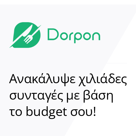
Ανακάλυψε χιλιάδες
συνταγές με βάση
Clear
το budget σου!
Γεια σου! 👋
Είμαι ο βοηθός του Dorpon. Πώς