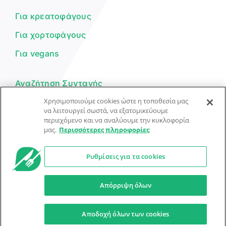
μπορώ να σε βοηθήσω σήμερα;
Για κρεατοφάγους
Για χορτοφάγους
Για vegans
Αναζήτηση Συνταγής
Χρησιμοποιούμε cookies ώστε η τοποθεσία μας
Υποβολή Συνταγής
να λειτουργεί σωστά, να εξατομικεύουμε
περιεχόμενο και να αναλύουμε την κυκλοφορία
Φόρμα Επικοινωνίας
μας.
Περισσότερες πληροφορίες
Ρυθμίσεις για τα cookies
© Dorpon • Μηχανή αναζήτησης για …καλοφαγάδες!
Ο βοηθός μπορεί να κάνει λάθη — ελέγξτε τις συνταγές.
Απόρριψη όλων
Προστασία Προσωπικών Δεδομένων
Όροι Xρήσης
Αποδοχή όλων των cookies