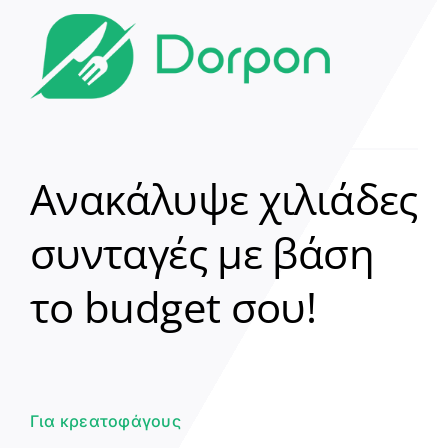
Ανακάλυψε χιλιάδες
συνταγές με βάση
Clear
το budget σου!
Γεια σου! 👋
Είμαι ο βοηθός του Dorpon. Πώς
μπορώ να σε βοηθήσω σήμερα;
Για κρεατοφάγους