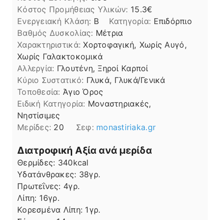
Kόστος Προμήθειας Υλικών:
15.3
Ενεργειακή Κλάση:
B
Κατηγορία:
Επιδόρπιο
Βαθμός Δυσκολίας:
Μέτρια
Χαρακτηριστικά:
Χορτοφαγική, Χωρίς Αυγό,
Χωρίς Γαλακτοκομικά
Αλλεργία:
Γλουτένη, Ξηροί Καρποί
Kύριο Συστατικό:
Γλυκά, Γλυκά/Γενικά
Τοποθεσία:
Άγιο Όρος
Ειδική Κατηγορία:
Μοναστηριακές,
Νηστίσιμες
Μερίδες:
20
Σεφ:
monastiriaka.gr
Διατροφική Αξία ανά μερίδα
Θερμίδες:
340
kcal
Υδατάνθρακες:
38
γρ.
Πρωτεΐνες:
4
γρ.
Λίπη
Λίπη:
16
γρ.
Κορεσμένα Λίπη:
1
γρ.