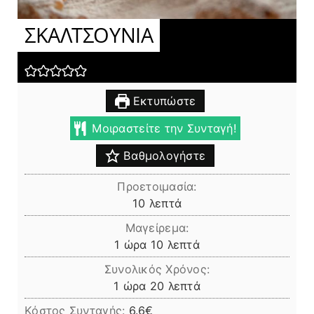
ΣΚΑΛΤΣΟΥΝΙΑ
Εκτυπώστε
Μοιραστείτε την Συνταγή!
Βαθμολογήστε
Προετοιμασία:
λεπτά
10
λεπτά
Μαγείρεμα:
ώρα
λεπτά
1
ώρα
10
λεπτά
Συνολικός Χρόνος:
ώρα
λεπτά
1
ώρα
20
λεπτά
Κόστος Συνταγής:
6.6€