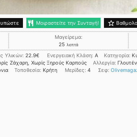
υπώστε
Μοιραστείτε την Συνταγή!
Βαθμολο
Μαγείρεμα:
λεπτά
25
λεπτά
ς Υλικών:
22.9
Ενεργειακή Κλάση:
A
Κατηγορία:
Κ
ωρίς Ζάχαρη, Χωρίς Ξηρούς Καρπούς
Αλλεργία:
Γλουτέν
όνια
Τοποθεσία:
Κρήτη
Μερίδες:
4
Σεφ:
Olivemaga