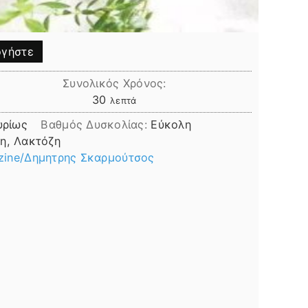
γήστε
Συνολικός Χρόνος:
λεπτά
30
λεπτά
υρίως
Βαθμός Δυσκολίας:
Εύκολη
η, Λακτόζη
zine/Δημητρης Σκαρμούτσος