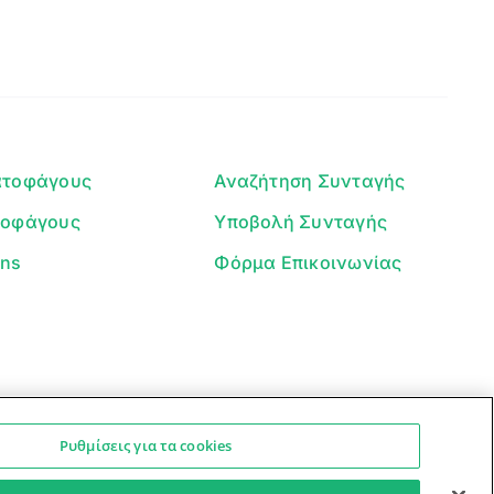
Γεια σου! 👋
Είμαι ο βοηθός του Dorpon. Πώς
μπορώ να σε βοηθήσω σήμερα;
ατοφάγους
Αναζήτηση Συνταγής
τοφάγους
Υποβολή Συνταγής
ans
Φόρμα Επικοινωνίας
Ρυθμίσεις για τα cookies
Ο βοηθός μπορεί να κάνει λάθη — ελέγξτε τις συνταγές.