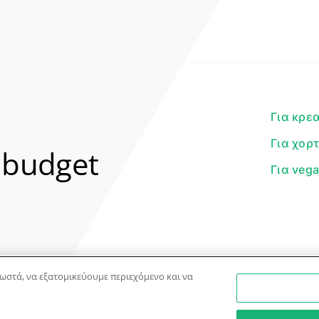
Για κρε
Για χορ
 budget
Για veg
ωστά, να εξατομικεύουμε περιεχόμενο και να