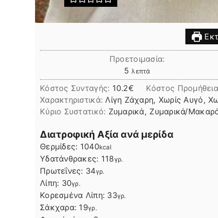
Εκτ
Προετοιμασία:
λεπτά
5
λεπτά
Κόστος Συνταγής:
10.2€
Kόστος Προμήθεια
Χαρακτηριστικά:
Λίγη Ζάχαρη, Χωρίς Αυγό, Χ
Kύριο Συστατικό:
Ζυμαρικά, Ζυμαρικά/Μακαρ
Διατροφική Αξία ανά μερίδα
Θερμίδες:
1040
kcal
Υδατάνθρακες:
118
γρ.
Πρωτεΐνες:
34
γρ.
Λίπη
Λίπη:
30
γρ.
Κορεσμένα Λίπη:
33
γρ.
Σάκχαρα:
19
γρ.