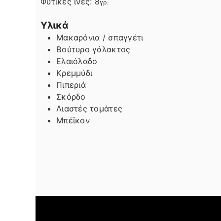
Φυτικές ίνες:
8
γρ.
Υλικά
Μακαρόνια / σπαγγέτι
Βούτυρο γάλακτος
Ελαιόλαδο
Κρεμμύδι
Πιπεριά
Σκόρδο
Λιαστές τομάτες
Μπέϊκον