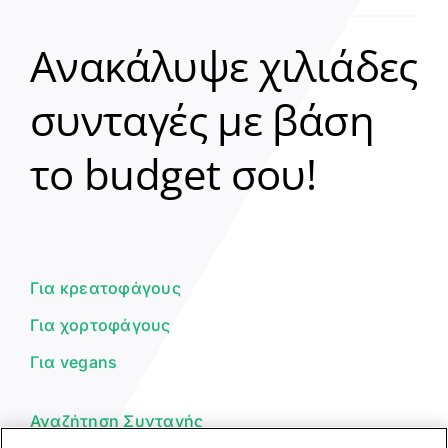
Ανακάλυψε χιλιάδες
συνταγές με βάση
Clear
το budget σου!
Γεια σου! 👋
Είμαι ο βοηθός του Dorpon. Πώς
μπορώ να σε βοηθήσω σήμερα;
Για κρεατοφάγους
Για χορτοφάγους
Για vegans
Αναζήτηση Συνταγής