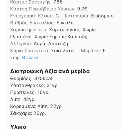
Κόστος Συνταγής:
7.8€
Kόστος Προμήθειας Υλικών:
9.7
Ενεργειακή Κλάση:
C
Κατηγορία:
Επιδόρπιο
Βαθμός Δυσκολίας:
Εύκολη
Χαρακτηριστικά:
Χορτοφαγική, Χωρίς
Γλουτένη, Χωρίς Ξηρούς Καρπούς
Αλλεργία:
Αυγὰ, Λακτόζη
Kύριο Συστατικό:
Σοκολάτα
Μερίδες:
6
Σεφ:
Bovary
Διατροφική Αξία ανά μερίδα
Θερμίδες:
370
kcal
Υδατάνθρακες:
21
γρ.
Πρωτεΐνες:
10
γρ.
Λίπη
Λίπη:
42
γρ.
Κορεσμένα Λίπη:
22
γρ.
Σάκχαρα:
20
γρ.
Υλικά