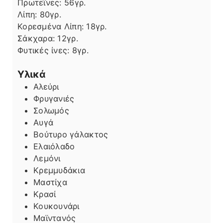
Πρωτεΐνες:
56
γρ.
Λίπη
Λίπη:
80
γρ.
Κορεσμένα Λίπη:
18
γρ.
Σάκχαρα:
12
γρ.
Φυτικές ίνες:
8
γρ.
Υλικά
Αλεύρι
Φρυγανιές
Σολωμός
Αυγά
Βούτυρο γάλακτος
Ελαιόλαδο
Λεμόνι
Κρεμμυδάκια
Μαστίχα
Κρασί
Κουκουνάρι
Μαϊντανός