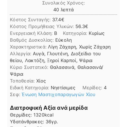
Συνολικός Χρόνος:
λεπτά
40
λεπτά
Κόστος Συνταγής:
37.4€
Kόστος Προμήθειας Υλικών:
56.3
Ενεργειακή Κλάση:
B
Κατηγορία:
Κυρίως
Βαθμός Δυσκολίας:
Εύκολη
Χαρακτηριστικά:
Λίγη Ζάχαρη, Χωρίς Ζάχαρη
Αλλεργία:
Αυγὰ, Γλουτένη, Διοξείδιο του
θείου, Λακτόζη, Ξηροί Καρποί, Ψάρια
Kύριο Συστατικό:
Θαλασσινά, Θαλασσινά/
Ψάρια
Τοποθεσία:
Χίος
Ειδική Κατηγορία:
Νηστίσιμες
Μερίδες:
4
Σεφ:
Ένωση Μαστιχοπαραγωγών Χίου
Διατροφική Αξία ανά μερίδα
Θερμίδες:
1320
kcal
Υδατάνθρακες:
36
γρ.