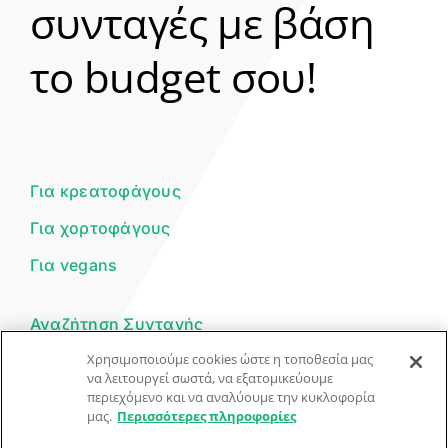
συνταγές με βάση
Clear
το budget σου!
Γεια σου! 👋
Είμαι ο βοηθός του Dorpon. Πώς
μπορώ να σε βοηθήσω σήμερα;
Για κρεατοφάγους
Για χορτοφάγους
Για vegans
Αναζήτηση Συνταγής
Χρησιμοποιούμε cookies ώστε η τοποθεσία μας
Υποβολή Συνταγής
να λειτουργεί σωστά, να εξατομικεύουμε
περιεχόμενο και να αναλύουμε την κυκλοφορία
Φόρμα Επικοινωνίας
μας.
Περισσότερες πληροφορίες