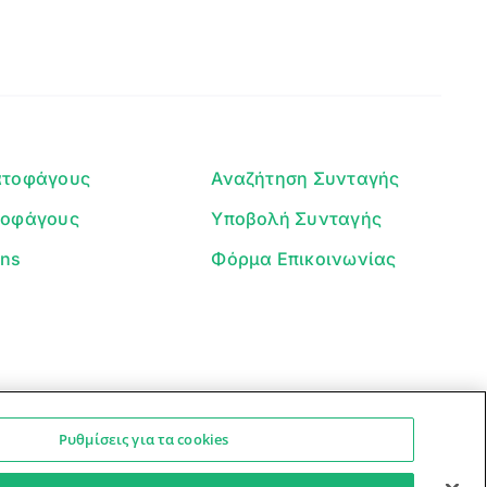
Γεια σου! 👋
Είμαι ο βοηθός του Dorpon. Πώς
μπορώ να σε βοηθήσω σήμερα;
ατοφάγους
Αναζήτηση Συνταγής
τοφάγους
Υποβολή Συνταγής
ans
Φόρμα Επικοινωνίας
Ρυθμίσεις για τα cookies
Ο βοηθός μπορεί να κάνει λάθη — ελέγξτε τις συνταγές.