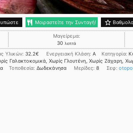
υπώστε
Μοιραστείτε την Συνταγή!
Βαθμολο
Μαγείρεμα:
λεπτά
30
λεπτά
ας Υλικών:
32.2
Ενεργειακή Κλάση:
A
Κατηγορία:
Κ
ωρίς Γαλακτοκομικά, Χωρίς Γλουτένη, Χωρίς Ζάχαρη, Χω
ια
Τοποθεσία:
Δωδεκάνησα
Μερίδες:
8
Σεφ:
otopo