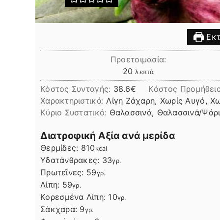
Εκτ
Προετοιμασία:
λεπτά
20
λεπτά
Κόστος Συνταγής:
38.6€
Kόστος Προμήθει
Χαρακτηριστικά:
Λίγη Ζάχαρη, Χωρίς Αυγό, Χ
Kύριο Συστατικό:
Θαλασσινά, Θαλασσινά/Ψάρ
Διατροφική Αξία ανά μερίδα
Θερμίδες:
810
kcal
Υδατάνθρακες:
33
γρ.
Πρωτεΐνες:
59
γρ.
Λίπη
Λίπη:
59
γρ.
Κορεσμένα Λίπη:
10
γρ.
Σάκχαρα:
9
γρ.