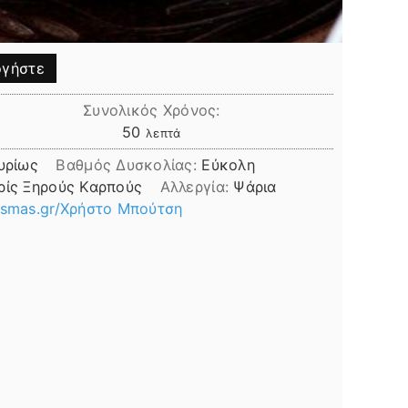
γήστε
Συνολικός Χρόνος:
λεπτά
50
λεπτά
υρίως
Βαθμός Δυσκολίας:
Εύκολη
ρίς Ξηρούς Καρπούς
Αλλεργία:
Ψάρια
smas.gr/Χρήστο Μπούτση