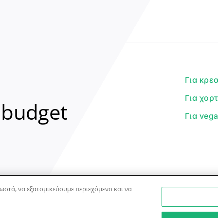
Για κρε
Για χορ
 budget
Για veg
ωστά, να εξατομικεύουμε περιεχόμενο και να