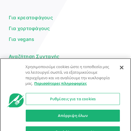
Είμαι ο βοηθός του Dorpon. Πώς
μπορώ να σε βοηθήσω σήμερα;
Για κρεατοφάγους
Για χορτοφάγους
Για vegans
Αναζήτηση Συνταγής
Χρησιμοποιούμε cookies ώστε η τοποθεσία μας
Υποβολή Συνταγής
να λειτουργεί σωστά, να εξατομικεύουμε
περιεχόμενο και να αναλύουμε την κυκλοφορία
Φόρμα Επικοινωνίας
μας.
Περισσότερες πληροφορίες
Ρυθμίσεις για τα cookies
© Dorpon • Μηχανή αναζήτησης για …καλοφαγάδες!
Ο βοηθός μπορεί να κάνει λάθη — ελέγξτε τις συνταγές.
Απόρριψη όλων
Προστασία Προσωπικών Δεδομένων
Όροι Xρήσης