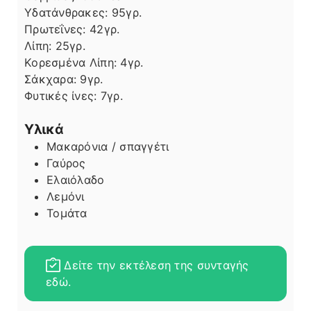
Υδατάνθρακες:
95
γρ.
Πρωτεΐνες:
42
γρ.
Λίπη
Λίπη:
25
γρ.
Κορεσμένα Λίπη:
4
γρ.
Σάκχαρα:
9
γρ.
Φυτικές ίνες:
7
γρ.
Υλικά
Μακαρόνια / σπαγγέτι
Γαύρος
Ελαιόλαδο
Λεμόνι
Τομάτα
Δείτε την εκτέλεση της συνταγής
εδώ.