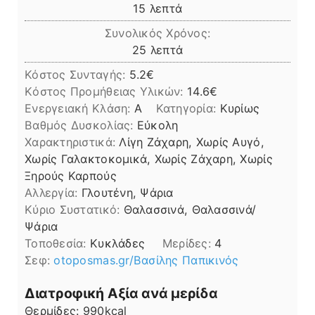
λεπτά
15
λεπτά
Συνολικός Χρόνος:
λεπτά
25
λεπτά
Κόστος Συνταγής:
5.2€
Kόστος Προμήθειας Υλικών:
14.6
Ενεργειακή Κλάση:
A
Κατηγορία:
Κυρίως
Βαθμός Δυσκολίας:
Εύκολη
Χαρακτηριστικά:
Λίγη Ζάχαρη, Χωρίς Αυγό,
Χωρίς Γαλακτοκομικά, Χωρίς Ζάχαρη, Χωρίς
Ξηρούς Καρπούς
Αλλεργία:
Γλουτένη, Ψάρια
Kύριο Συστατικό:
Θαλασσινά, Θαλασσινά/
Ψάρια
Τοποθεσία:
Κυκλάδες
Μερίδες:
4
Σεφ:
otoposmas.gr/Βασίλης Παπικινός
Διατροφική Αξία ανά μερίδα
Θερμίδες:
990
kcal