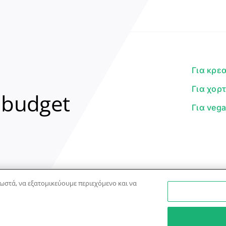
Για κρε
Για χορ
 budget
Για veg
ωστά, να εξατομικεύουμε περιεχόμενο και να