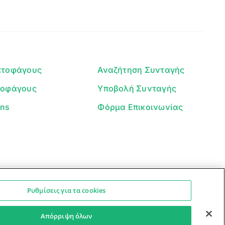
Γεια σου! 👋
Είμαι ο βοηθός του Dorpon. Πώς
μπορώ να σε βοηθήσω σήμερα;
ατοφάγους
Αναζήτηση Συνταγής
τοφάγους
Υποβολή Συνταγής
ans
Φόρμα Επικοινωνίας
Ρυθμίσεις για τα cookies
Ο βοηθός μπορεί να κάνει λάθη — ελέγξτε τις συνταγές.
Προστασία Προσωπικών Δεδομένων
Όροι Xρήσης
Απόρριψη όλων