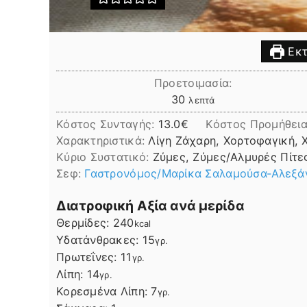
Εκτ
Προετοιμασία:
λεπτά
30
λεπτά
Κόστος Συνταγής:
13.0€
Kόστος Προμήθεια
Χαρακτηριστικά:
Λίγη Ζάχαρη, Χορτοφαγική, 
Kύριο Συστατικό:
Ζύμες, Ζύμες/Αλμυρές Πίτε
Σεφ:
Γαστρονόμος/Μαρίκα Σαλαμούσα-Αλεξά
Διατροφική Αξία ανά μερίδα
Θερμίδες:
240
kcal
Υδατάνθρακες:
15
γρ.
Πρωτεΐνες:
11
γρ.
Λίπη
Λίπη:
14
γρ.
Κορεσμένα Λίπη:
7
γρ.