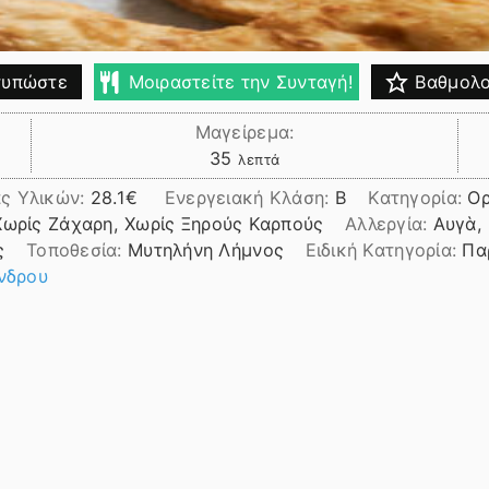
υπώστε
Μοιραστείτε την Συνταγή!
Βαθμολο
Μαγείρεμα:
λεπτά
35
λεπτά
ς Υλικών:
28.1
Ενεργειακή Κλάση:
B
Κατηγορία:
Ορ
Χωρίς Ζάχαρη, Χωρίς Ξηρούς Καρπούς
Αλλεργία:
Αυγὰ, 
ς
Τοποθεσία:
Μυτηλήνη Λήμνος
Ειδική Κατηγορία:
Πα
νδρου