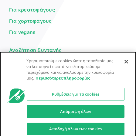
μπορώ να σε βοηθήσω σήμερα;
Για κρεατοφάγους
Για χορτοφάγους
Για vegans
Αναζήτηση Συνταγής
Χρησιμοποιούμε cookies ώστε η τοποθεσία μας
Υποβολή Συνταγής
να λειτουργεί σωστά, να εξατομικεύουμε
περιεχόμενο και να αναλύουμε την κυκλοφορία
Φόρμα Επικοινωνίας
μας.
Περισσότερες πληροφορίες
Ρυθμίσεις για τα cookies
© Dorpon • Μηχανή αναζήτησης για …καλοφαγάδες!
Ο βοηθός μπορεί να κάνει λάθη — ελέγξτε τις συνταγές.
Απόρριψη όλων
Προστασία Προσωπικών Δεδομένων
Όροι Xρήσης
Αποδοχή όλων των cookies