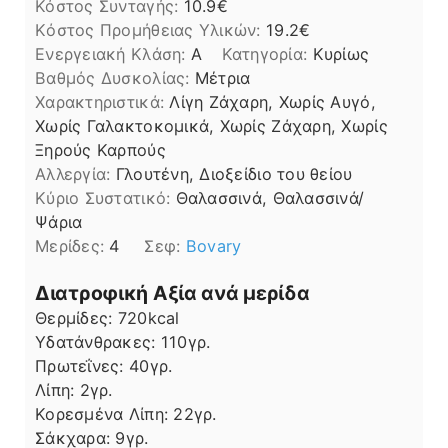
Κόστος Συνταγής:
10.9€
Kόστος Προμήθειας Υλικών:
19.2
Ενεργειακή Κλάση:
A
Κατηγορία:
Κυρίως
Βαθμός Δυσκολίας:
Μέτρια
Χαρακτηριστικά:
Λίγη Ζάχαρη, Χωρίς Αυγό,
Χωρίς Γαλακτοκομικά, Χωρίς Ζάχαρη, Χωρίς
Ξηρούς Καρπούς
Αλλεργία:
Γλουτένη, Διοξείδιο του θείου
Kύριο Συστατικό:
Θαλασσινά, Θαλασσινά/
Ψάρια
Μερίδες:
4
Σεφ:
Βovary
Διατροφική Αξία ανά μερίδα
Θερμίδες:
720
kcal
Υδατάνθρακες:
110
γρ.
Πρωτεΐνες:
40
γρ.
Λίπη
Λίπη:
2
γρ.
Κορεσμένα Λίπη:
22
γρ.
Σάκχαρα:
9
γρ.