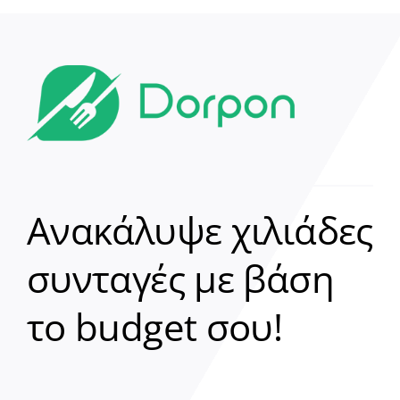
Ανακάλυψε χιλιάδες
συνταγές με βάση
Clear
το budget σου!
Γεια σου! 👋
Είμαι ο βοηθός του Dorpon. Πώς