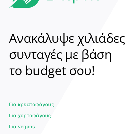
Ανακάλυψε χιλιάδες
συνταγές με βάση
Clear
το budget σου!
Γεια σου! 👋
Είμαι ο βοηθός του Dorpon. Πώς
μπορώ να σε βοηθήσω σήμερα;
Για κρεατοφάγους
Για χορτοφάγους
Για vegans