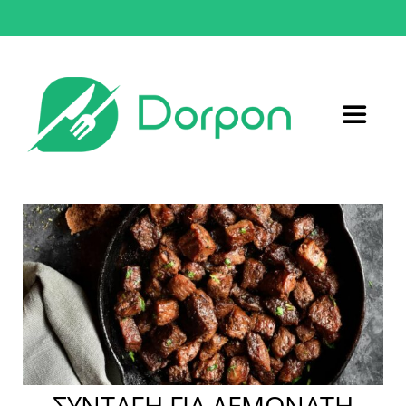
Μετάβαση
στο
περιεχόμενο
Toggle
Navigat
Αρχική
Συνταγές
Σχετικά με εμάς
Επικοινωνία
ΣΥΝΤΑΓΗ ΓΙΑ ΛΕΜΟΝΑΤΗ