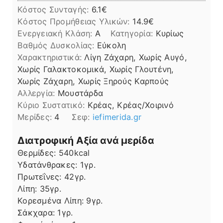
Κόστος Συνταγής:
6.1€
Kόστος Προμήθειας Υλικών:
14.9
Ενεργειακή Κλάση:
A
Κατηγορία:
Κυρίως
Βαθμός Δυσκολίας:
Εύκολη
Χαρακτηριστικά:
Λίγη Ζάχαρη, Χωρίς Αυγό,
Χωρίς Γαλακτοκομικά, Χωρίς Γλουτένη,
Χωρίς Ζάχαρη, Χωρίς Ξηρούς Καρπούς
Αλλεργία:
Μουστάρδα
Kύριο Συστατικό:
Κρέας, Κρέας/Χοιρινό
Μερίδες:
4
Σεφ:
iefimerida.gr
Διατροφική Αξία ανά μερίδα
Θερμίδες:
540
kcal
Υδατάνθρακες:
1
γρ.
Πρωτεΐνες:
42
γρ.
Λίπη
Λίπη:
35
γρ.
Κορεσμένα Λίπη:
9
γρ.
Σάκχαρα:
1
γρ.