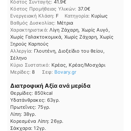
Κόστος Συνταγής:
41.9€
Kόστος Προμήθειας Υλικών:
37.0
Ενεργειακή Κλάση:
F
Κατηγορία:
Κυρίως
Βαθμός Δυσκολίας:
Μέτρια
Χαρακτηριστικά:
Λίγη Ζάχαρη, Χωρίς Αυγό,
Χωρίς Γαλακτοκομικά, Χωρίς Ζάχαρη, Χωρίς
Ξηρούς Καρπούς
Αλλεργία:
Γλουτένη, Διοξείδιο του θείου,
Σέληνο
Kύριο Συστατικό:
Κρέας, Κρέας/Μοσχάρι
Μερίδες:
8
Σεφ:
Βovary.gr
Διατροφική Αξία ανά μερίδα
Θερμίδες:
850
kcal
Υδατάνθρακες:
63
γρ.
Πρωτεΐνες:
75
γρ.
Λίπη
Λίπη:
38
γρ.
Κορεσμένα Λίπη:
26
γρ.
Σάκχαρα:
12
γρ.