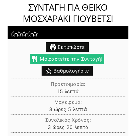
ΣΥΝΤΑΓΗ ΓΙΑ ΘΕΪΚΟ
ΜΟΣΧΑΡΑΚΙ ΓΙΟΥΒΕΤΣΙ
Εκτυπώστε
Μοιραστείτε την Συνταγή!
Βαθμολογήστε
Προετοιμασία:
λεπτά
15
λεπτά
Μαγείρεμα:
ώρες
λεπτά
3
ώρες
5
λεπτά
Συνολικός Χρόνος:
ώρες
λεπτά
3
ώρες
20
λεπτά