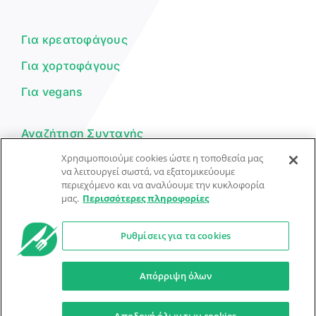
Είμαι ο βοηθός του Dorpon. Πώς
μπορώ να σε βοηθήσω σήμερα;
Για κρεατοφάγους
Για χορτοφάγους
Για vegans
Αναζήτηση Συνταγής
Χρησιμοποιούμε cookies ώστε η τοποθεσία μας
Υποβολή Συνταγής
να λειτουργεί σωστά, να εξατομικεύουμε
περιεχόμενο και να αναλύουμε την κυκλοφορία
Φόρμα Επικοινωνίας
μας.
Περισσότερες πληροφορίες
Ρυθμίσεις για τα cookies
© Dorpon • Μηχανή αναζήτησης για …καλοφαγάδες!
Ο βοηθός μπορεί να κάνει λάθη — ελέγξτε τις συνταγές.
Απόρριψη όλων
Προστασία Προσωπικών Δεδομένων
Όροι Xρήσης