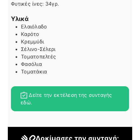
Φυτικές ίνες:
34
γρ.
Υλικά
Ελαιόλαδο
Καρότο
Κρεμμύδι
Σέλινο-Σέλερι
Τοματοπελτές
Φασόλια
Τοματάκια
Δείτε την εκτέλεση της συνταγής
εδώ.
Δοκίμασες την συνταγή;