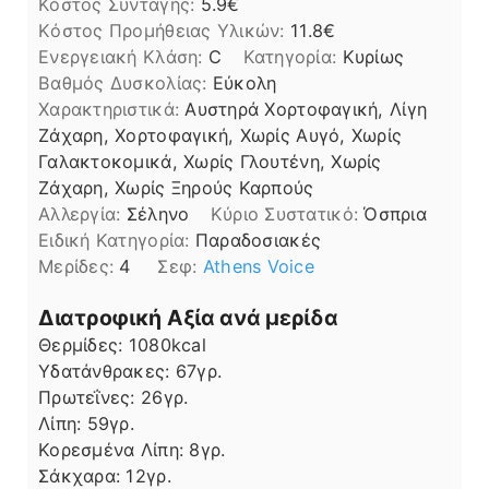
Κόστος Συνταγής:
5.9€
Kόστος Προμήθειας Υλικών:
11.8
Ενεργειακή Κλάση:
C
Κατηγορία:
Κυρίως
Βαθμός Δυσκολίας:
Εύκολη
Χαρακτηριστικά:
Αυστηρά Χορτοφαγική, Λίγη
Ζάχαρη, Χορτοφαγική, Χωρίς Αυγό, Χωρίς
Γαλακτοκομικά, Χωρίς Γλουτένη, Χωρίς
Ζάχαρη, Χωρίς Ξηρούς Καρπούς
Αλλεργία:
Σέληνο
Kύριο Συστατικό:
Όσπρια
Ειδική Κατηγορία:
Παραδοσιακές
Μερίδες:
4
Σεφ:
Athens Voice
Διατροφική Αξία ανά μερίδα
Θερμίδες:
1080
kcal
Υδατάνθρακες:
67
γρ.
Πρωτεΐνες:
26
γρ.
Λίπη
Λίπη:
59
γρ.
Κορεσμένα Λίπη:
8
γρ.
Σάκχαρα:
12
γρ.