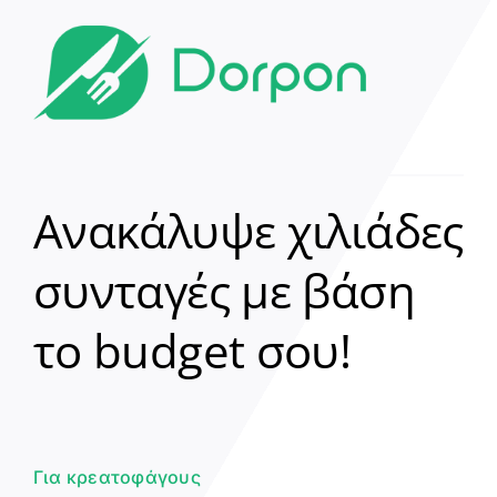
Ανακάλυψε χιλιάδες
συνταγές με βάση
Clear
το budget σου!
Γεια σου! 👋
Είμαι ο βοηθός του Dorpon. Πώς
μπορώ να σε βοηθήσω σήμερα;
Για κρεατοφάγους