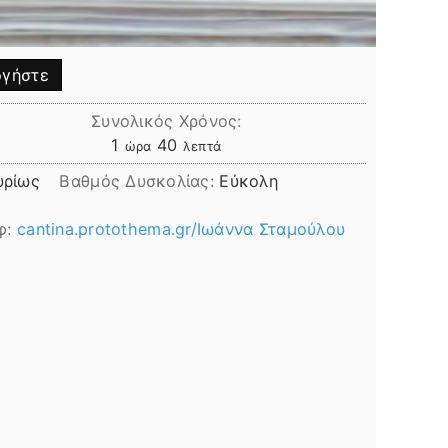
γήστε
Συνολικός Χρόνος:
ώρα
λεπτά
1
40
ώρα
λεπτά
υρίως
Βαθμός Δυσκολίας:
Εύκολη
φ:
cantina.protothema.gr/Ιωάννα Σταμούλου