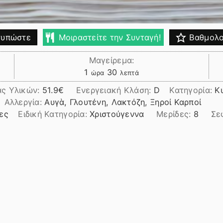
υπώστε
Μοιραστείτε την Συνταγή!
Βαθμολο
Μαγείρεμα:
ώρα
λεπτά
1
30
ώρα
λεπτά
ας Υλικών:
51.9
Ενεργειακή Κλάση:
D
Κατηγορία:
Κ
Αλλεργία:
Αυγὰ, Γλουτένη, Λακτόζη, Ξηροί Καρποί
ες
Ειδική Κατηγορία:
Χριστούγεννα
Μερίδες:
8
Σε