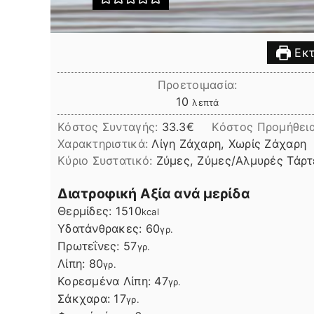
Εκτ
Προετοιμασία:
λεπτά
10
λεπτά
Κόστος Συνταγής:
33.3€
Kόστος Προμήθει
Χαρακτηριστικά:
Λίγη Ζάχαρη, Χωρίς Ζάχαρη
Kύριο Συστατικό:
Ζύμες, Ζύμες/Αλμυρές Τάρτ
Διατροφική Αξία ανά μερίδα
Θερμίδες:
1510
kcal
Υδατάνθρακες:
60
γρ.
Πρωτεΐνες:
57
γρ.
Λίπη
Λίπη:
80
γρ.
Κορεσμένα Λίπη:
47
γρ.
Σάκχαρα:
17
γρ.