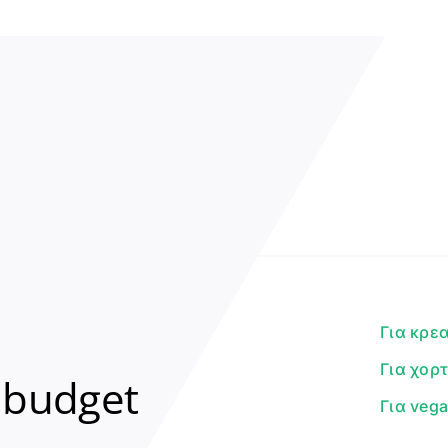
Για κρε
Για χορ
 budget
Για veg