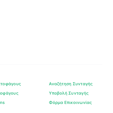
Clear
Γεια σου! 👋
Είμαι ο βοηθός του Dorpon. Πώς
μπορώ να σε βοηθήσω σήμερα;
ατοφάγους
Αναζήτηση Συνταγής
τοφάγους
Υποβολή Συνταγής
ans
Φόρμα Επικοινωνίας