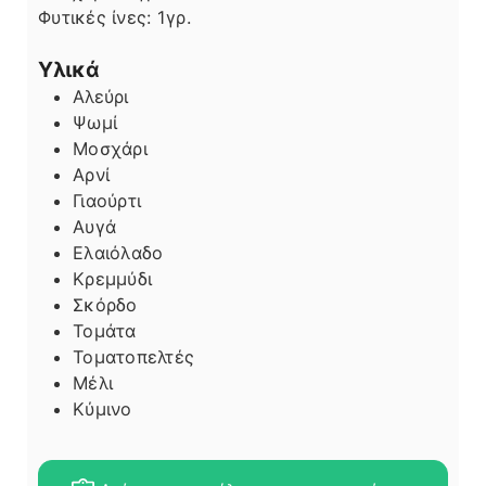
Φυτικές ίνες:
1
γρ.
Υλικά
Αλεύρι
Ψωμί
Μοσχάρι
Αρνί
Γιαούρτι
Αυγά
Ελαιόλαδο
Κρεμμύδι
Σκόρδο
Τομάτα
Τοματοπελτές
Μέλι
Κύμινο