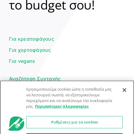
το budget σου!
Γεια σου! 👋
Είμαι ο βοηθός του Dorpon. Πώς
μπορώ να σε βοηθήσω σήμερα;
Για κρεατοφάγους
Για χορτοφάγους
Για vegans
Αναζήτηση Συνταγής
Χρησιμοποιούμε cookies ώστε η τοποθεσία μας
Υποβολή Συνταγής
να λειτουργεί σωστά, να εξατομικεύουμε
περιεχόμενο και να αναλύουμε την κυκλοφορία
Φόρμα Επικοινωνίας
μας.
Περισσότερες πληροφορίες
Ρυθμίσεις για τα cookies
© Dorpon • Μηχανή αναζήτησης για …καλοφαγάδες!