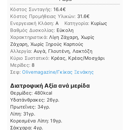
Κόστος Συνταγής:
16.4€
Kόστος Προμήθειας Υλικών:
31.6
Ενεργειακή Κλάση:
A
Κατηγορία:
Κυρίως
Βαθμός Δυσκολίας:
Εύκολη
Χαρακτηριστικά:
Λίγη Ζάχαρη, Χωρίς
Ζάχαρη, Χωρίς Ξηρούς Καρπούς
Αλλεργία:
Αυγὰ, Γλουτένη, Λακτόζη
Kύριο Συστατικό:
Κρέας, Κρέας/Μοσχάρι
Μερίδες:
8
Σεφ:
Olivemagazine/Γκίκας Ξενάκης
Διατροφική Αξία ανά μερίδα
Θερμίδες:
480
kcal
Υδατάνθρακες:
26
γρ.
Πρωτεΐνες:
34
γρ.
Λίπη
Λίπη:
31
γρ.
Κορεσμένα Λίπη:
19
γρ.
Σάκχαρα:
4
γρ.