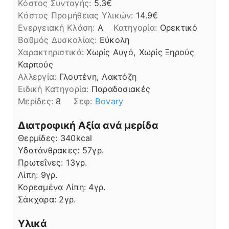
Κόστος Συνταγής:
5.3€
Kόστος Προμήθειας Υλικών:
14.9
Ενεργειακή Κλάση:
A
Κατηγορία:
Ορεκτικό
Βαθμός Δυσκολίας:
Εύκολη
Χαρακτηριστικά:
Χωρίς Αυγό, Χωρίς Ξηρούς
Καρπούς
Αλλεργία:
Γλουτένη, Λακτόζη
Ειδική Κατηγορία:
Παραδοσιακές
Μερίδες:
8
Σεφ:
Bovary
Διατροφική Αξία ανά μερίδα
Θερμίδες:
340
kcal
Υδατάνθρακες:
57
γρ.
Πρωτεΐνες:
13
γρ.
Λίπη
Λίπη:
9
γρ.
Κορεσμένα Λίπη:
4
γρ.
Σάκχαρα:
2
γρ.
Υλικά