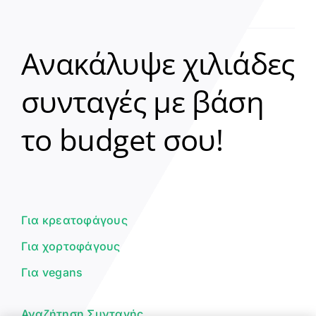
Ανακάλυψε χιλιάδες
συνταγές με βάση
Clear
το budget σου!
Γεια σου! 👋
Είμαι ο βοηθός του Dorpon. Πώς
μπορώ να σε βοηθήσω σήμερα;
Για κρεατοφάγους
Για χορτοφάγους
Για vegans
Αναζήτηση Συνταγής