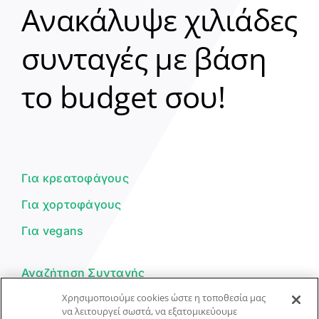
Ανακάλυψε χιλιάδες
συνταγές με βάση
Clear
το budget σου!
Γεια σου! 👋
Είμαι ο βοηθός του Dorpon. Πώς
μπορώ να σε βοηθήσω σήμερα;
Για κρεατοφάγους
Για χορτοφάγους
Για vegans
Αναζήτηση Συνταγής
Χρησιμοποιούμε cookies ώστε η τοποθεσία μας
Υποβολή Συνταγής
να λειτουργεί σωστά, να εξατομικεύουμε