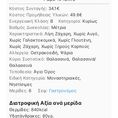
Κόστος Συνταγής:
34.1€
Kόστος Προμήθειας Υλικών:
49.6
Ενεργειακή Κλάση:
B
Κατηγορία:
Κυρίως
Βαθμός Δυσκολίας:
Μέτρια
Χαρακτηριστικά:
Λίγη Ζάχαρη, Χωρίς Αυγό,
Χωρίς Γαλακτοκομικά, Χωρίς Γλουτένη,
Χωρίς Ζάχαρη, Χωρίς Ξηρούς Καρπούς
Αλλεργία:
Οστρακοειδή, Ψάρια
Kύριο Συστατικό:
Θαλασσινά, Θαλασσινά/
Θαλασσινά
Τοποθεσία:
Άγιο Όρος
Ειδική Κατηγορία:
Μοναστηριακές,
Νηστίσιμες
Μερίδες:
6
Σεφ:
Γαστρονόμος
Διατροφική Αξία ανά μερίδα
Θερμίδες:
840
kcal
Υδατάνθρακες:
80
γρ.