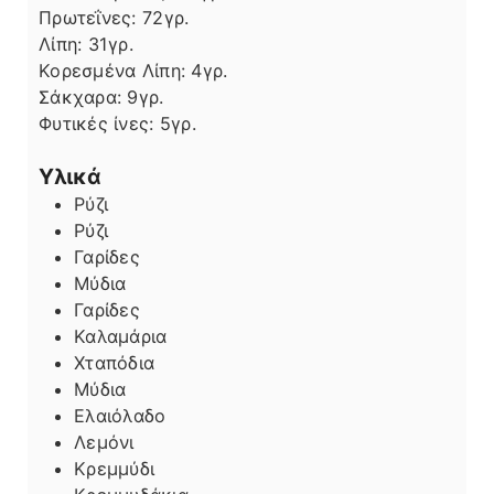
Πρωτεΐνες:
72
γρ.
Λίπη
Λίπη:
31
γρ.
Κορεσμένα Λίπη:
4
γρ.
Σάκχαρα:
9
γρ.
Φυτικές ίνες:
5
γρ.
Υλικά
Ρύζι
Ρύζι
Γαρίδες
Μύδια
Γαρίδες
Καλαμάρια
Χταπόδια
Μύδια
Ελαιόλαδο
Λεμόνι
Κρεμμύδι