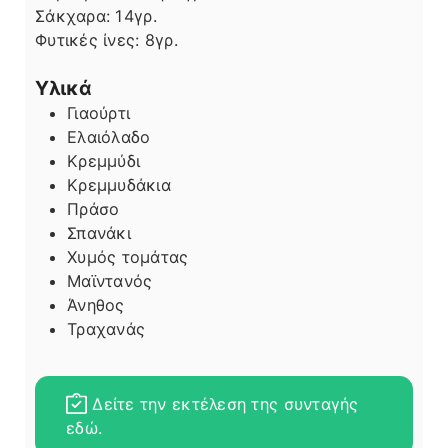
Σάκχαρα:
14
γρ.
Φυτικές ίνες:
8
γρ.
Υλικά
Γιαούρτι
Ελαιόλαδο
Κρεμμύδι
Κρεμμυδάκια
Πράσο
Σπανάκι
Χυμός τομάτας
Μαϊντανός
Άνηθος
Τραχανάς
Δείτε την εκτέλεση της συνταγής
εδώ.