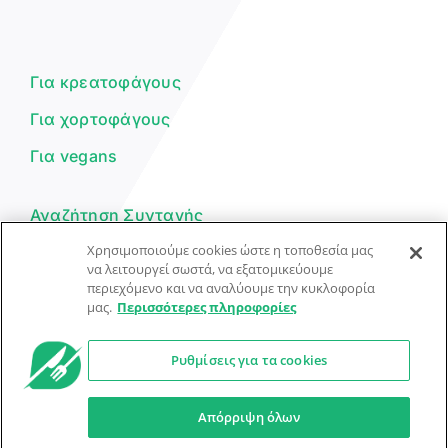
Γεια σου! 👋
Είμαι ο βοηθός του Dorpon. Πώς
μπορώ να σε βοηθήσω σήμερα;
Για κρεατοφάγους
Για χορτοφάγους
Για vegans
Αναζήτηση Συνταγής
Χρησιμοποιούμε cookies ώστε η τοποθεσία μας
Υποβολή Συνταγής
να λειτουργεί σωστά, να εξατομικεύουμε
περιεχόμενο και να αναλύουμε την κυκλοφορία
Φόρμα Επικοινωνίας
μας.
Περισσότερες πληροφορίες
Ρυθμίσεις για τα cookies
© Dorpon • Μηχανή αναζήτησης για …καλοφαγάδες!
Ο βοηθός μπορεί να κάνει λάθη — ελέγξτε τις συνταγές.
Απόρριψη όλων
Προστασία Προσωπικών Δεδομένων
Όροι Xρήσης