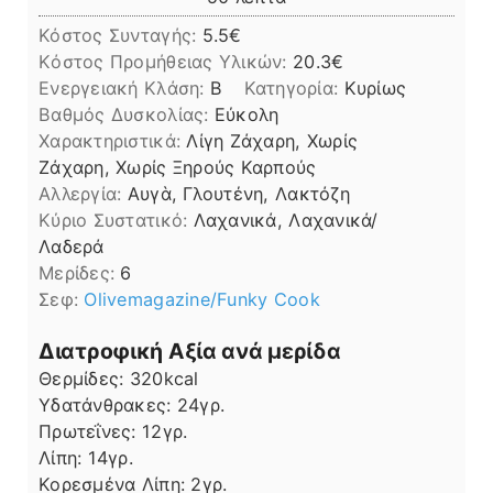
Κόστος Συνταγής:
5.5€
Kόστος Προμήθειας Υλικών:
20.3
Ενεργειακή Κλάση:
B
Κατηγορία:
Κυρίως
Βαθμός Δυσκολίας:
Εύκολη
Χαρακτηριστικά:
Λίγη Ζάχαρη, Χωρίς
Ζάχαρη, Χωρίς Ξηρούς Καρπούς
Αλλεργία:
Αυγὰ, Γλουτένη, Λακτόζη
Kύριο Συστατικό:
Λαχανικά, Λαχανικά/
Λαδερά
Μερίδες:
6
Σεφ:
Olivemagazine/Funky Cook
Διατροφική Αξία ανά μερίδα
Θερμίδες:
320
kcal
Υδατάνθρακες:
24
γρ.
Πρωτεΐνες:
12
γρ.
Λίπη
Λίπη:
14
γρ.
Κορεσμένα Λίπη:
2
γρ.