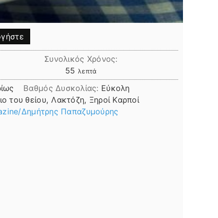
γήστε
Συνολικός Χρόνος:
λεπτά
55
λεπτά
ρίως
Βαθμός Δυσκολίας:
Εύκολη
ιο του θείου, Λακτόζη, Ξηροί Καρποί
azine/Δημήτρης Παπαζυμούρης