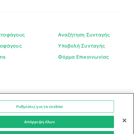
Είμαι ο βοηθός του Dorpon. Πώς
μπορώ να σε βοηθήσω σήμερα;
ατοφάγους
Αναζήτηση Συνταγής
τοφάγους
Υποβολή Συνταγής
ans
Φόρμα Επικοινωνίας
Ρυθμίσεις για τα cookies
Ο βοηθός μπορεί να κάνει λάθη — ελέγξτε τις συνταγές.
Προστασία Προσωπικών Δεδομένων
Όροι Xρήσης
Απόρριψη όλων