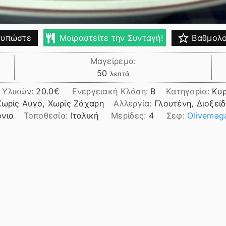
υπώστε
Μοιραστείτε την Συνταγή!
Βαθμολο
Μαγείρεμα:
λεπτά
50
λεπτά
 Υλικών:
20.0
Ενεργειακή Κλάση:
B
Κατηγορία:
Κυ
Χωρίς Αυγό, Χωρίς Ζάχαρη
Αλλεργία:
Γλουτένη, Διοξείδ
όνια
Τοποθεσία:
Ιταλική
Μερίδες:
4
Σεφ:
Olivemag