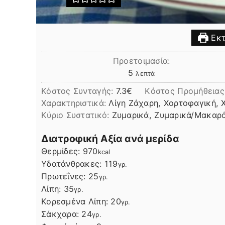
Εκτ
Προετοιμασία:
λεπτά
5
λεπτά
Κόστος Συνταγής:
7.3€
Kόστος Προμήθειας
Χαρακτηριστικά:
Λίγη Ζάχαρη, Χορτοφαγική, 
Kύριο Συστατικό:
Ζυμαρικά, Ζυμαρικά/Μακαρ
Διατροφική Αξία ανά μερίδα
Θερμίδες:
970
kcal
Υδατάνθρακες:
119
γρ.
Πρωτεΐνες:
25
γρ.
Λίπη
Λίπη:
35
γρ.
Κορεσμένα Λίπη:
20
γρ.
Σάκχαρα:
24
γρ.