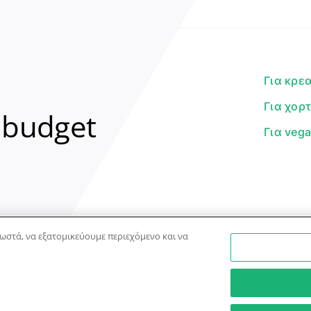
Για κρε
Για χορ
 budget
Για veg
ωστά, να εξατομικεύουμε περιεχόμενο και να