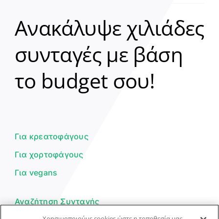
Ανακάλυψε χιλιάδες
συνταγές με βάση
Clear
το budget σου!
Γεια σου! 👋
Είμαι ο βοηθός του Dorpon. Πώς
μπορώ να σε βοηθήσω σήμερα;
Για κρεατοφάγους
Για χορτοφάγους
Για vegans
Αναζήτηση Συνταγής
Χρησιμοποιούμε cookies ώστε η τοποθεσία μας