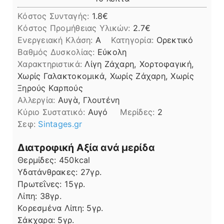
Κόστος Συνταγής:
1.8€
Kόστος Προμήθειας Υλικών:
2.7
Ενεργειακή Κλάση:
A
Κατηγορία:
Ορεκτικό
Βαθμός Δυσκολίας:
Εύκολη
Χαρακτηριστικά:
Λίγη Ζάχαρη, Χορτοφαγική,
Χωρίς Γαλακτοκομικά, Χωρίς Ζάχαρη, Χωρίς
Ξηρούς Καρπούς
Αλλεργία:
Αυγὰ, Γλουτένη
Kύριο Συστατικό:
Αυγό
Μερίδες:
2
Σεφ:
Sintages.gr
Διατροφική Αξία ανά μερίδα
Θερμίδες:
450
kcal
Υδατάνθρακες:
27
γρ.
Πρωτεΐνες:
15
γρ.
Λίπη
Λίπη:
38
γρ.
Κορεσμένα Λίπη:
5
γρ.
Σάκχαρα:
5
γρ.