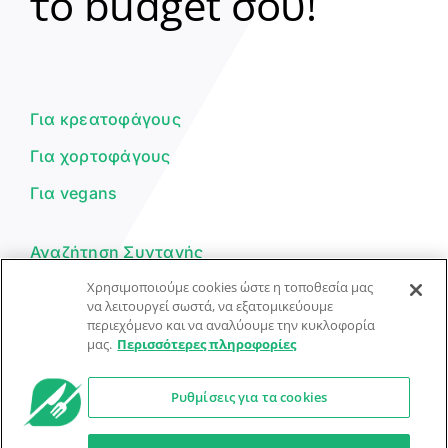
το budget σου!
Γεια σου! 👋
Είμαι ο βοηθός του Dorpon. Πώς
μπορώ να σε βοηθήσω σήμερα;
Για κρεατοφάγους
Για χορτοφάγους
Για vegans
Αναζήτηση Συνταγής
Χρησιμοποιούμε cookies ώστε η τοποθεσία μας
Υποβολή Συνταγής
να λειτουργεί σωστά, να εξατομικεύουμε
περιεχόμενο και να αναλύουμε την κυκλοφορία
Φόρμα Επικοινωνίας
μας.
Περισσότερες πληροφορίες
Ρυθμίσεις για τα cookies
© Dorpon • Μηχανή αναζήτησης για …καλοφαγάδες!
Ο βοηθός μπορεί να κάνει λάθη — ελέγξτε τις συνταγές.