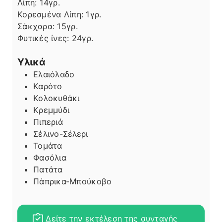
Λίπη
Λίπη:
14
γρ.
Κορεσμένα Λίπη:
1
γρ.
Σάκχαρα:
15
γρ.
Φυτικές ίνες:
24
γρ.
Υλικά
Ελαιόλαδο
Καρότο
Κολοκυθάκι
Κρεμμύδι
Πιπεριά
Σέλινο-Σέλερι
Τομάτα
Φασόλια
Πατάτα
Πάπρικα-Μπούκοβο
Δείτε την εκτέλεση της συνταγής