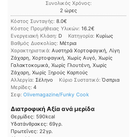
Συνολικός Χρόνος:
ώρες
2
ώρες
Κόστος Συνταγής:
8.0€
Kόστος Προμήθειας Υλικών:
16.2
Ενεργειακή Κλάση:
D
Κατηγορία:
Κυρίως
Βαθμός Δυσκολίας:
Μέτρια
Χαρακτηριστικά:
Αυστηρά Χορτοφαγική, Λίγη
Ζάχαρη, Χορτοφαγική, Χωρίς Αυγό, Χωρίς
Γαλακτοκομικά, Χωρίς Γλουτένη, Χωρίς
Ζάχαρη, Χωρίς Ξηρούς Καρπούς
Αλλεργία:
Σέληνο
Kύριο Συστατικό:
Όσπρια
Μερίδες:
4
Σεφ:
Olivemagazine/Funky Cook
Διατροφική Αξία ανά μερίδα
Θερμίδες:
590
kcal
Υδατάνθρακες:
69
γρ.
Πρωτεΐνες:
22
γρ.