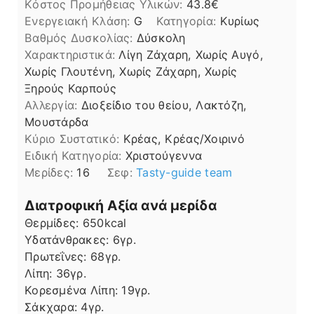
Kόστος Προμήθειας Υλικών:
43.8
Ενεργειακή Κλάση:
G
Κατηγορία:
Κυρίως
Βαθμός Δυσκολίας:
Δύσκολη
Χαρακτηριστικά:
Λίγη Ζάχαρη, Χωρίς Αυγό,
Χωρίς Γλουτένη, Χωρίς Ζάχαρη, Χωρίς
Ξηρούς Καρπούς
Αλλεργία:
Διοξείδιο του θείου, Λακτόζη,
Μουστάρδα
Kύριο Συστατικό:
Κρέας, Κρέας/Χοιρινό
Ειδική Κατηγορία:
Χριστούγεννα
Μερίδες:
16
Σεφ:
Tasty-guide team
Διατροφική Αξία ανά μερίδα
Θερμίδες:
650
kcal
Υδατάνθρακες:
6
γρ.
Πρωτεΐνες:
68
γρ.
Λίπη
Λίπη:
36
γρ.
Κορεσμένα Λίπη:
19
γρ.
Σάκχαρα:
4
γρ.