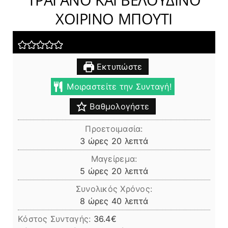
ΧΟΙΡΙΝΟ ΜΠΟΥΤΙ
Εκτυπώστε
Μοιραστείτε την Συνταγή!
Βαθμολογήστε
Προετοιμασία:
ώρες
λεπτά
3
ώρες
20
λεπτά
Μαγείρεμα:
ώρες
λεπτά
5
ώρες
20
λεπτά
Συνολικός Χρόνος:
ώρες
λεπτά
8
ώρες
40
λεπτά
Κόστος Συνταγής:
36.4€