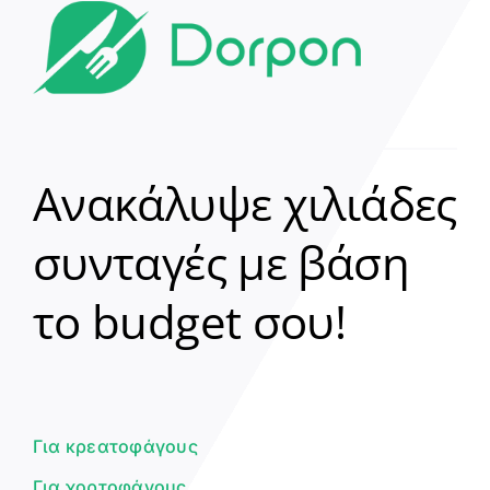
Ανακάλυψε χιλιάδες
συνταγές με βάση
Clear
το budget σου!
Γεια σου! 👋
Είμαι ο βοηθός του Dorpon. Πώς
μπορώ να σε βοηθήσω σήμερα;
Για κρεατοφάγους
Για χορτοφάγους