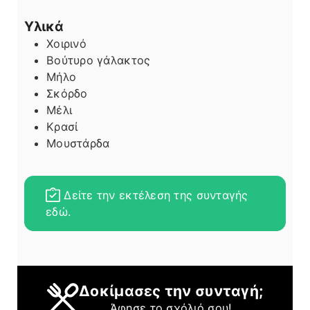
Υλικά
Χοιρινό
Βούτυρο γάλακτος
Μήλο
Σκόρδο
Μέλι
Κρασί
Μουστάρδα
Δείτε την εκτέλεση της συνταγής
εδώ.
Δοκίμασες την συνταγή;
Άφησε το σχόλιό σου!